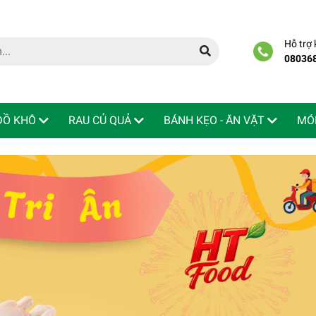
Hỗ trợ
08036
 ĐỒ KHÔ
RAU CỦ QUẢ
BÁNH KẸO - ĂN VẶT
MÓ