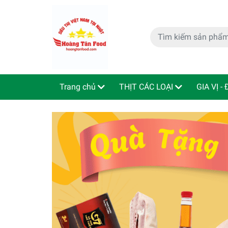
Trang chủ
THỊT CÁC LOẠI
GIA VỊ -
特定商取引法
Indo - ThaiLan