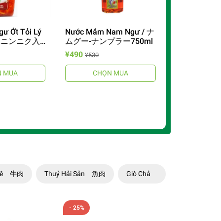
ư Ớt Tỏi Lý
Nước Mắm Nam Ngư / ナ
辛子.ニンニク入
ムグー-ナンプラー750ml
ー
¥490
¥530
 MUA
CHỌN MUA
 -Dê 牛肉
Thuỷ Hải Sản 魚肉
Giò Chả
- 25%