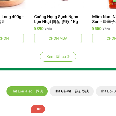
 Lòng 400g -
Cuống Họng Sạch Ngon
Mắm Nam Ng
黑豆
Lợn Nhật 国産 豚喉 1Kg
Sơn - 唐
りナンプラ
¥390
¥550
¥650
¥720
CHỌN
CHỌN MUA
CHỌN
Xem tất cả
Thịt Lợn -Heo 豚肉
Thịt Gà-Vịt 鶏と鴨肉
Thịt Bò
- 8%