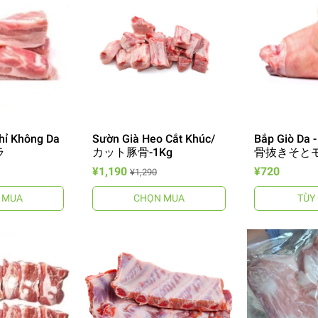
Chỉ Không Da
Sườn Già Heo Cắt Khúc/
Bắp Giò Da -
ラ
カット豚骨-1Kg
骨抜きそとモ
¥1,190
¥720
¥1,290
 MUA
CHỌN MUA
TÙY