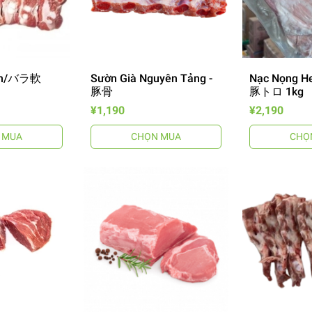
Non/バラ軟
Sườn Già Nguyên Tảng -
Nạc Nọng He
豚骨
豚トロ 1kg
¥1,190
¥2,190
 MUA
CHỌN MUA
CHỌ