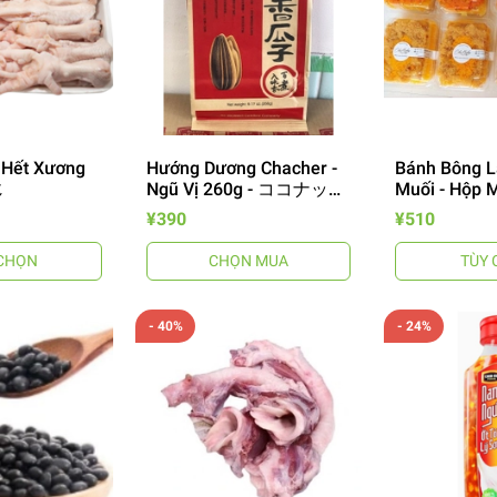
 Hết Xương
Hướng Dương Chacher -
Bánh Bông L
じ
Ngũ Vị 260g - ココナッツ
Muối - Hộp M
味ひ
¥390
¥510
CHỌN
CHỌN MUA
TÙY 
- 40%
- 24%