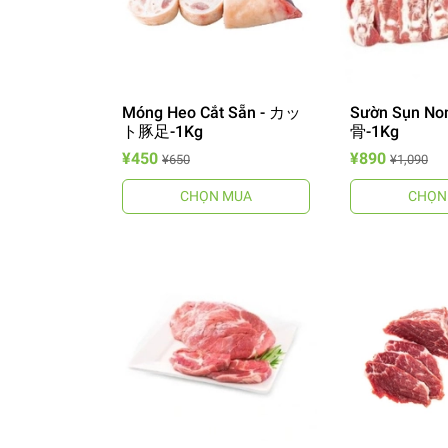
Móng Heo Cắt Sẵn - カッ
Sườn Sụn 
ト豚足-1Kg
骨-1Kg
¥450
¥890
¥650
¥1,090
CHỌN MUA
CHỌN