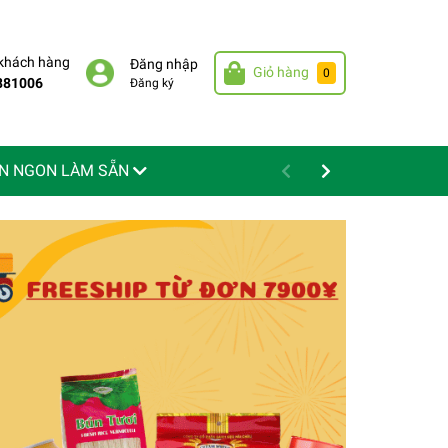
 khách hàng
Đăng nhập
Giỏ hàng
0
881006
Đăng ký
N NGON LÀM SẴN