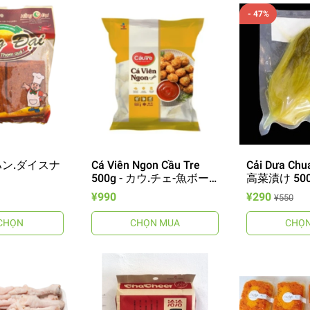
- 47%
- ハン.ダイスナ
Cá Viên Ngon Cầu Tre
Cải Dưa Chua
500g - カウ.チェ-魚ボー
高菜漬け 50
ル
¥990
¥290
¥550
CHỌN
CHỌN MUA
CHỌN