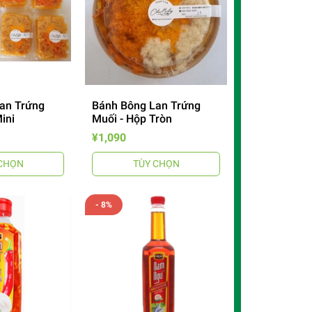
an Trứng
Bánh Bông Lan Trứng
ini
Muối - Hộp Tròn
¥1,090
CHỌN
TÙY CHỌN
- 8%