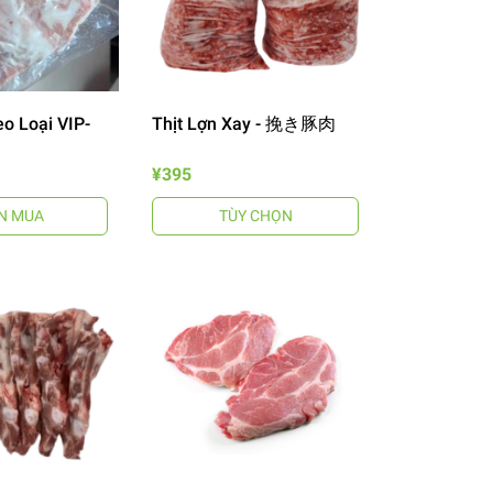
o Loại VIP-
Thịt Lợn Xay - 挽き豚肉
¥395
N MUA
TÙY CHỌN