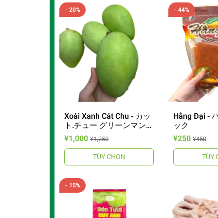
- 20%
- 44%
Xoài Xanh Cát Chu - カッ
Hằng Đại 
ト.チュー グリーンマンゴ
ック
ー
¥1,000
¥250
¥1,250
¥450
TÙY CHỌN
TÙY 
- 15%