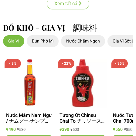
Xem tất cả
ĐỒ KHÔ - GIA VỊ 調味料
Gia Vị
Bún Phở Mì
Nước Chấm Ngon
Gia Vị Sốt Ư
- 8%
- 22%
- 35%
Nước Mắm Nam Ngư
Tương Ớt Chinsu
Nước Tươn
/ ナムグー-ナンプラ
Chai To チリソース
Chai 700m
ー750ml
520g
醤油
¥490
¥390
¥550
¥530
¥500
¥850