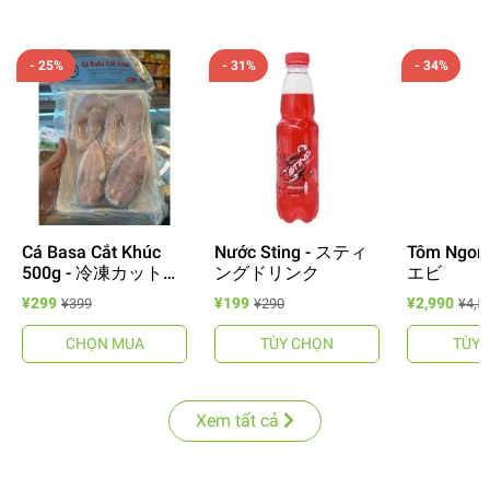
- 25%
- 31%
- 34%
Cá Basa Cắt Khúc
Nước Sting - スティ
Tôm Ngo
500g - 冷凍カットバ
ングドリンク
エビ
サ
¥299
¥199
¥2,990
¥399
¥290
¥4,5
CHỌN MUA
TÙY CHỌN
TÙY 
Xem tất cả