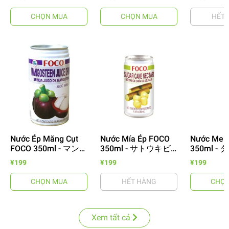
カニカレーの素 70g
ーンカレーキット
素 80g
70g
CHỌN MUA
CHỌN MUA
HẾT 
Nước Ép Măng Cụt
Nước Mía Ép FOCO
Nước Me 
FOCO 350ml - マンゴ
350ml - サトウキビ
350ml -
スチンジュース缶
ジュース缶 350ml
ジュース缶 
¥199
¥199
¥199
350ml
CHỌN MUA
HẾT HÀNG
CHỌN
Xem tất cả