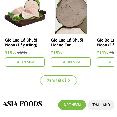
Giò Lụa Lá Chuối
Giò Lụa Lá Chuối
Giò Bò Lá
Ngon (Dây trắng) -
Hoàng Tân
Ngon (Dây
バナナリーフ巻き-ゾ
ナナリーフ
¥1,050
¥1,090
¥1,190
¥1,150
¥1,2
ー.ルアー
ー.ボー
CHỌN MUA
CHỌN MUA
CHỌN
Xem tất cả
ASIA FOODS
INDONESIA
THAILAND