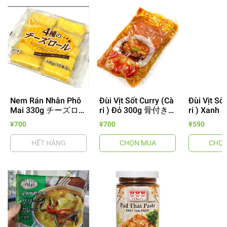
Nem Rán Nhân Phô
Đùi Vịt Sốt Curry (Cà
Đùi Vịt Số
Mai 330g チーズロー
ri ) Đỏ 300g 骨付き
ri ) Xanh
ル
合鴨レッドカレー
き合鴨グ
¥700
¥700
¥590
ー
HẾT HÀNG
CHỌN MUA
CHỌN