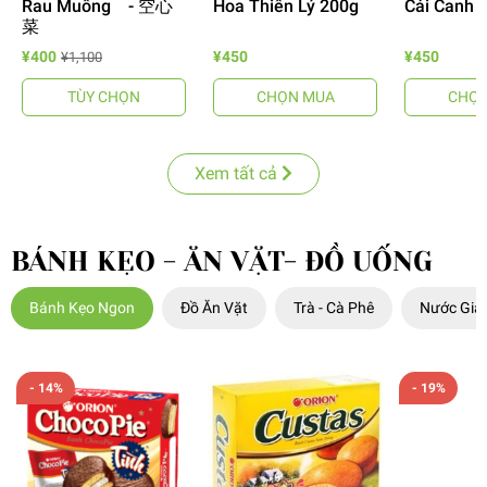
Rau Muống - 空心
Hoa Thiên Lý 200g
Cải Canh 
菜
¥400
¥450
¥450
¥1,100
TÙY CHỌN
CHỌN MUA
CHỌN
Xem tất cả
BÁNH KẸO - ĂN VẶT- ĐỒ UỐNG
Bánh Kẹo Ngon
Đồ Ăn Vặt
Trà - Cà Phê
Nước Giải
- 14%
- 19%