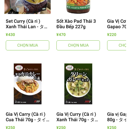
Set Curry (Cà ri )
Sốt Xào Pad Thái 3
Gia Vị Cơ
Xanh Thái Lan - タイ
Đầu Bếp 227g
Gapao 70
グリーンカレーセッ
¥430
¥470
¥220
ト -216g
CHỌN MUA
CHỌN MUA
CHỌN
Gia Vị Carry (Cà ri )
Gia Vị Curry (Cà ri )
Gia vị Gap
Cua Thái 70g - タイ
Xanh Thái 70g - タイ
80g - 
からやって来た!タイ
からやって来た!グリ
て来た!ガ
¥250
¥250
¥250