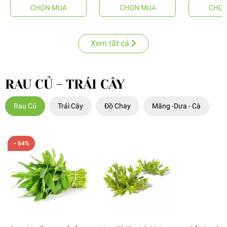
CHỌN MUA
CHỌN MUA
CHỌN
Xem tất cả
RAU CỦ - TRÁI CÂY
Rau Củ
Trái Cây
Đồ Chay
Măng -Dưa - Cà
- 64%