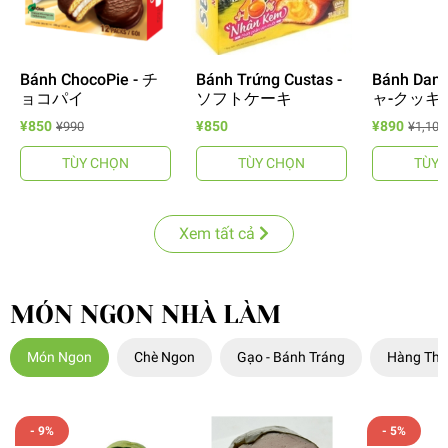
Bánh ChocoPie - チ
Bánh Trứng Custas -
Bánh Dan
ョコパイ
ソフトケーキ
ャ-クッキ
¥850
¥850
¥890
¥990
¥1,100
TÙY CHỌN
TÙY CHỌN
TÙY 
Xem tất cả
MÓN NGON NHÀ LÀM
Món Ngon
Chè Ngon
Gạo - Bánh Tráng
Hàng Thiế
- 9%
- 5%