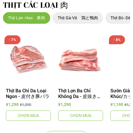
THỊT CÁC LOẠI 肉
Thịt Lợn -Heo 豚肉
Thịt Gà-Vịt 鶏と鴨肉
Thịt Bò -
- 7%
- 8%
Thịt Ba Chỉ Da Loại
Thịt Lợn Ba Chỉ
Sườn Già 
Ngon - 皮付き豚バラ
Không Da - 皮抜き豚
Khúc/カ
バラ
骨-1Kg
¥1,290
¥1,290
¥1,190
¥1,390
¥1,2
CHỌN MUA
CHỌN MUA
CHỌN