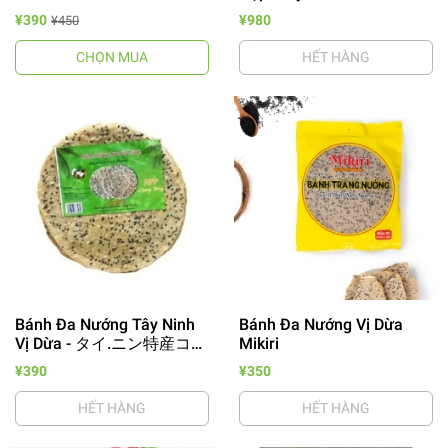
ｰ 1000ml
¥390
¥980
¥450
CHỌN MUA
HẾT HÀNG
Bánh Đa Nướng Tây Ninh
Bánh Đa Nướng Vị Dừa
Vị Dừa - タイ.ニン特産ココ
Mikiri
ナッツ味バィン.ダ
¥390
¥350
HẾT HÀNG
HẾT HÀNG