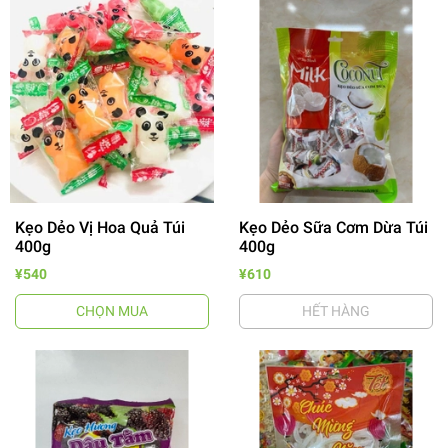
Kẹo Dẻo Vị Hoa Quả Túi
Kẹo Dẻo Sữa Cơm Dừa Túi
400g
400g
¥540
¥610
CHỌN MUA
HẾT HÀNG