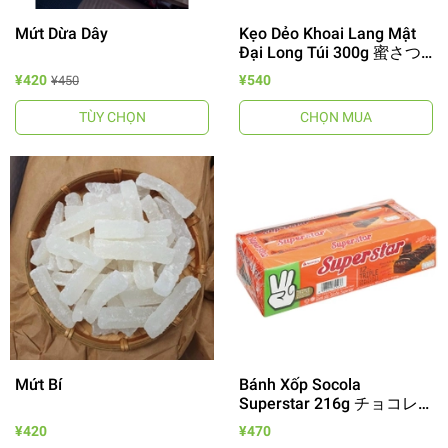
Mứt Dừa Dây
Kẹo Dẻo Khoai Lang Mật
Đại Long Túi 300g 蜜さつ
ま芋干し芋
¥420
¥540
¥450
TÙY CHỌN
CHỌN MUA
Mứt Bí
Bánh Xốp Socola
Superstar 216g チョコレ
ートウエハース
¥420
¥470