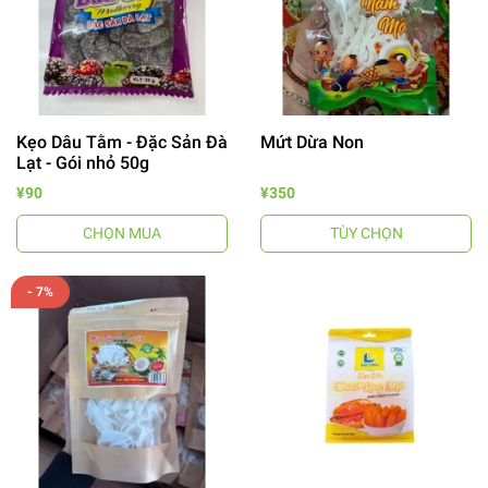
Kẹo Dâu Tằm - Đặc Sản Đà
Mứt Dừa Non
Lạt - Gói nhỏ 50g
¥90
¥350
CHỌN MUA
TÙY CHỌN
- 7%