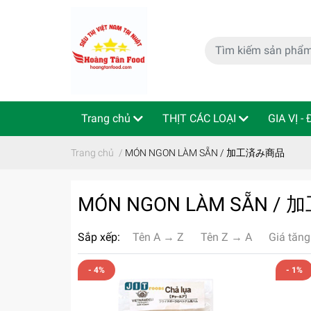
Trang chủ
THỊT CÁC LOẠI
GIA VỊ -
特定商取引法
Indo - ThaiLan
Trang chủ
/
MÓN NGON LÀM SẴN / 加工済み商品
MÓN NGON LÀM SẴN 
Sắp xếp:
Tên A → Z
Tên Z → A
Giá tăng
- 4%
- 1%