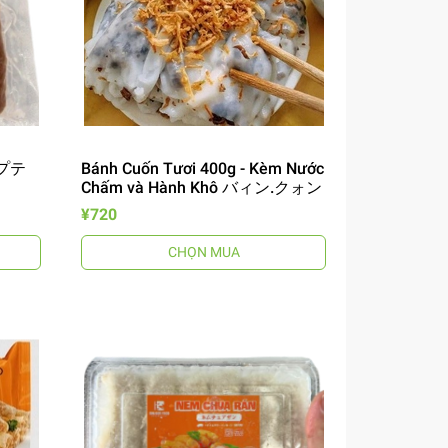
トプテ
Bánh Cuốn Tươi 400g - Kèm Nước
Chấm và Hành Khô バィン.クォン
¥720
CHỌN MUA