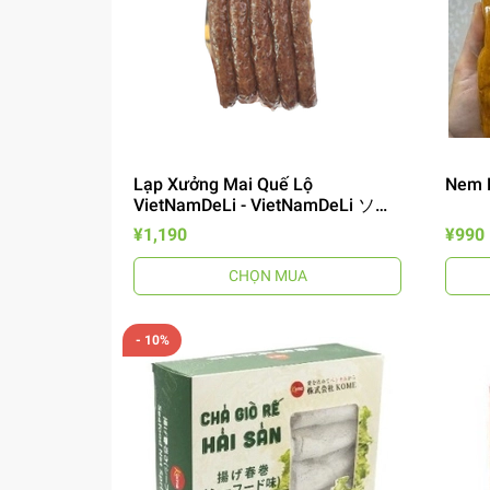
Lạp Xưởng Mai Quế Lộ
Nem 
VietNamDeLi - VietNamDeLi ソー
セージ
¥1,190
¥990
CHỌN MUA
- 10%