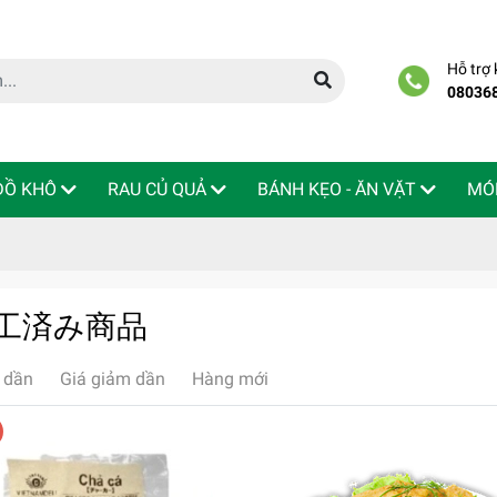
Hỗ trợ
08036
 ĐỒ KHÔ
RAU CỦ QUẢ
BÁNH KẸO - ĂN VẶT
MÓ
/ 加工済み商品
 dần
Giá giảm dần
Hàng mới