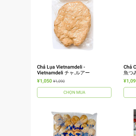
Chả Lụa Vietnamdeli -
Chả C
Vietnamdeli チャ.ルアー
魚つ
¥1,050
¥1,09
¥1,090
CHỌN MUA