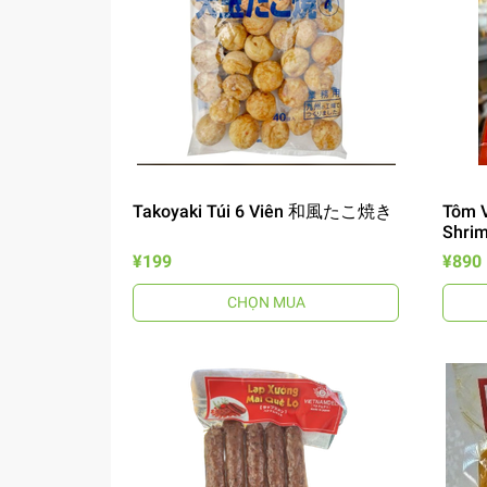
Takoyaki Túi 6 Viên 和風たこ焼き
Tôm V
Shri
¥199
¥890
CHỌN MUA