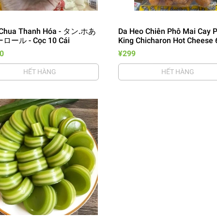
Chua Thanh Hóa - タン.ホあ
Da Heo Chiên Phô Mai Cay 
ール - Cọc 10 Cái
King Chicharon Hot Cheese 
0
¥299
HẾT HÀNG
HẾT HÀNG