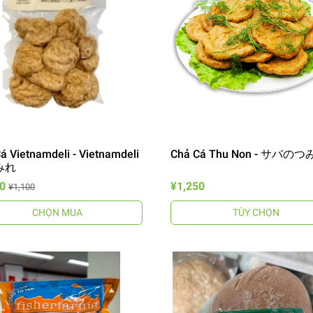
á Vietnamdeli - Vietnamdeli
Chả Cá Thu Non - サバの
みれ
0
¥1,250
¥1,100
CHỌN MUA
TÙY CHỌN