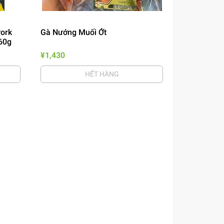
Pork
Gà Nướng Muối Ớt
60g
¥1,430
HẾT HÀNG