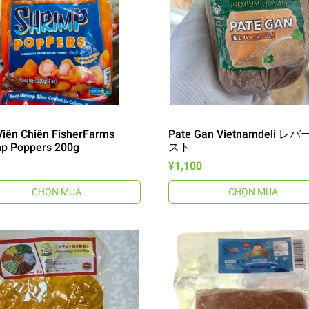
iên Chiên FisherFarms
Pate Gan Vietnamdeli レ
mp Poppers 200g
スト
¥1,100
CHỌN MUA
CHỌN MUA