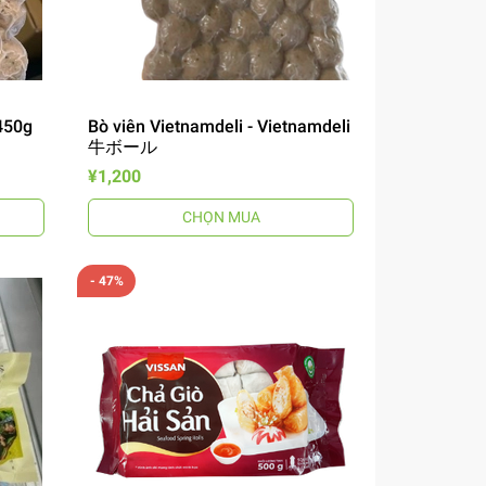
450g
Bò viên Vietnamdeli - Vietnamdeli
牛ボール
¥1,200
CHỌN MUA
- 47%