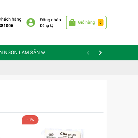
 khách hàng
Đăng nhập
Giỏ hàng
0
881006
Đăng ký
N NGON LÀM SẴN
- 1%