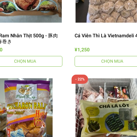
Ram Nhân Thịt 500g - 豚肉
Cá Viên Thì Là Vietnamdeli 
春巻き
0
¥1,250
CHỌN MUA
CHỌN MUA
- 22%