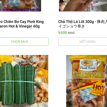
o Chiên Bơ Cay Pork King
Chả Thịt Lá Lốt 300g - 
aron Hot & Vinegar 60g
イゴショウ巻き
¥690
¥890
CHỌN MUA
HẾT HÀNG