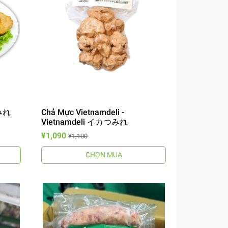
つみれ
Chả Mực Vietnamdeli -
Vietnamdeli イカつみれ
¥1,090
¥1,100
CHỌN MUA