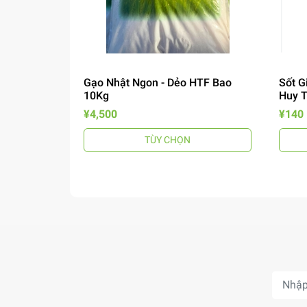
Gạo Nhật Ngon - Dẻo HTF Bao
Sốt G
10Kg
Huy 
¥4,500
¥140
TÙY CHỌN