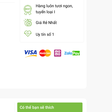
Hàng luôn tươi ngon,
tuyển loại I
Giá Rẻ Nhất
Uy tín số 1
Có thể bạn sẽ thích