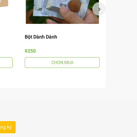
Bột Dành Dành
Mắm Nêm B
¥250
¥690
CHỌN MUA
ng ký