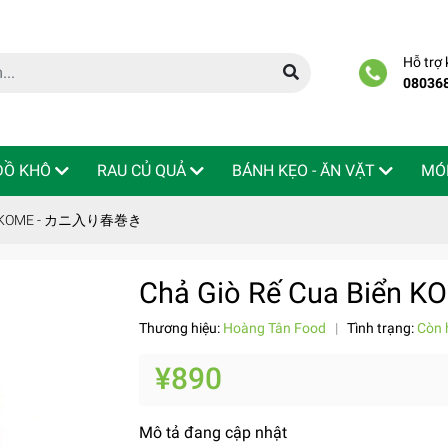
Hỗ trợ
08036
 ĐỒ KHÔ
RAU CỦ QUẢ
BÁNH KẸO - ĂN VẶT
MÓ
iển KOME - カニ入り春巻き
Chả Giò Rế Cua Biể
Thương hiệu:
Hoàng Tân Food
|
Tình trạng:
Còn 
¥890
Mô tả đang cập nhật