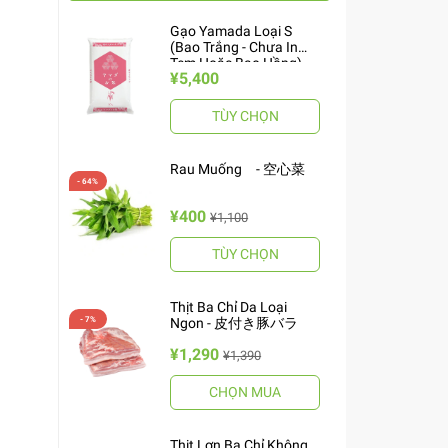
Gạo Yamada Loại S
(Bao Trắng - Chưa In
Tem Hoặc Bao Hồng)
¥5,400
10kg ヤマダお米 S
TÙY CHỌN
Rau Muống - 空心菜
¥400
¥1,100
TÙY CHỌN
Thịt Ba Chỉ Da Loại
Ngon - 皮付き豚バラ
¥1,290
¥1,390
CHỌN MUA
Thịt Lợn Ba Chỉ Không