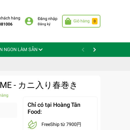
 khách hàng
Đăng nhập
Giỏ hàng
0
881006
Đăng ký
N NGON LÀM SẴN
n KOME - カニ入り春巻き
hàng
Chỉ có tại Hoàng Tân
Food:
FreeShip từ 7900円