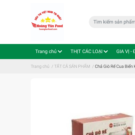
Trang chủ
THỊT CÁC LOẠI
GIA VỊ -
特定商取引法
Indo - ThaiLan
Trang chủ
/
TẤT CẢ SẢN PHẨM
/
Chả Giò Rế Cua B