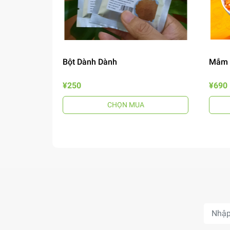
Bột Dành Dành
Mắm 
¥250
¥690
CHỌN MUA