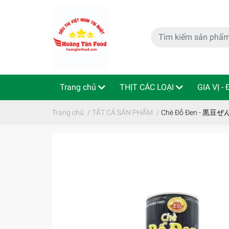
Trang chủ
THỊT CÁC LOẠI
GIA VỊ -
特定商取引法
Indo - ThaiLan
Trang chủ
/
TẤT CẢ SẢN PHẨM
/
Chè Đỗ Đen - 黒豆