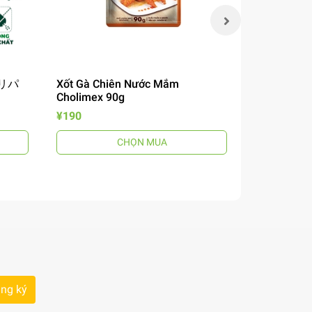
 チリパ
Xốt Gà Chiên Nước Mắm
Mì Omachi 
Cholimex 90g
Chua 12
風煮込みビ
¥190
¥190
CHỌN MUA
ng ký