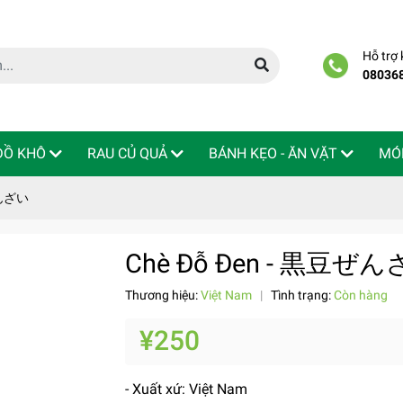
Hỗ trợ
08036
 ĐỒ KHÔ
RAU CỦ QUẢ
BÁNH KẸO - ĂN VẶT
MÓ
ぜんざい
Chè Đỗ Đen - 黒豆ぜ
Thương hiệu:
Việt Nam
|
Tình trạng:
Còn hàng
¥250
- Xuất xứ: Việt Nam