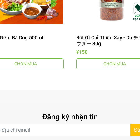
Nêm Bà Duệ 500ml
Bột Ớt Chỉ Thiên Xay - Dh
ウダー 30g
¥150
CHỌN MUA
CHỌN MUA
Đăng ký nhận tin
Đă