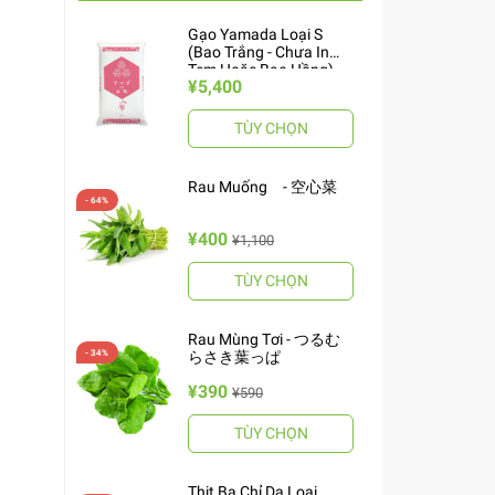
Gạo Yamada Loại S
(Bao Trắng - Chưa In
Tem Hoặc Bao Hồng)
¥5,400
10kg ヤマダお米 S
TÙY CHỌN
Rau Muống - 空心菜
¥400
¥1,100
TÙY CHỌN
Rau Mùng Tơi - つるむ
らさき葉っぱ
¥390
¥590
TÙY CHỌN
Thịt Ba Chỉ Da Loại