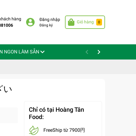
 khách hàng
Đăng nhập
Giỏ hàng
0
881006
Đăng ký
N NGON LÀM SẴN
んざい
Chỉ có tại Hoàng Tân
Food:
FreeShip từ 7900円