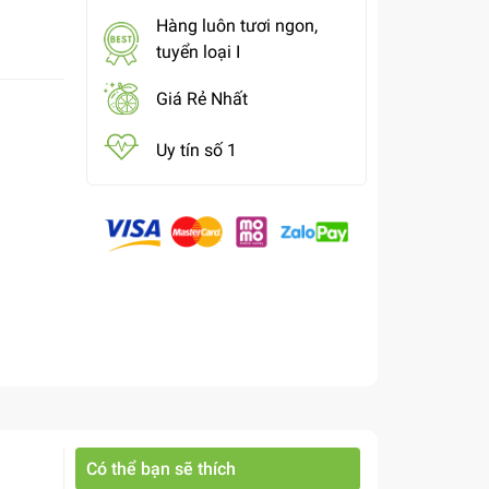
Hàng luôn tươi ngon,
tuyển loại I
Giá Rẻ Nhất
Uy tín số 1
Có thể bạn sẽ thích