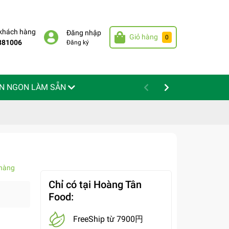
 khách hàng
Đăng nhập
Giỏ hàng
0
881006
Đăng ký
N NGON LÀM SẴN
hàng
Chỉ có tại Hoàng Tân
Food:
FreeShip từ 7900円