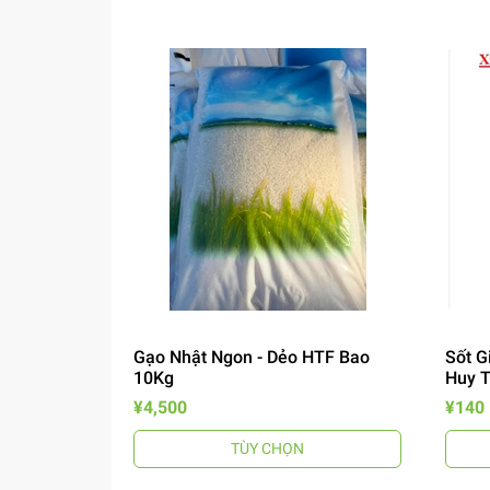
Gạo Nhật Ngon - Dẻo HTF Bao
Sốt G
10Kg
Huy 
¥4,500
¥140
TÙY CHỌN