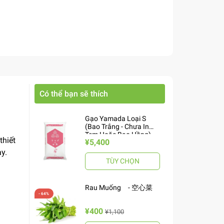
Có thể bạn sẽ thích
Gạo Yamada Loại S
(Bao Trắng - Chưa In
Tem Hoặc Bao Hồng)
thiết
¥5,400
10kg ヤマダお米 S
ày.
TÙY CHỌN
Rau Muống - 空心菜
¥400
¥1,100