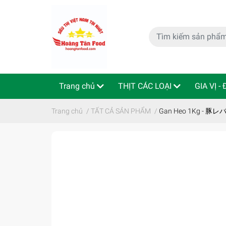
Trang chủ
THỊT CÁC LOẠI
GIA VỊ -
特定商取引法
Indo - ThaiLan
Trang chủ
/
TẤT CẢ SẢN PHẨM
/
Gan Heo 1Kg - 豚レ