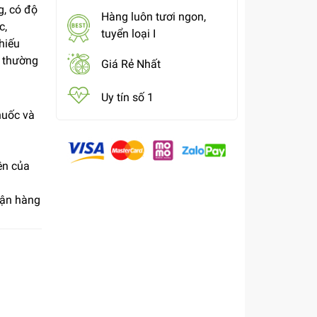
g, có độ
Hàng luôn tươi ngon,
c,
tuyển loại I
thiếu
 thường
Giá Rẻ Nhất
Uy tín số 1
huốc và
ên của
hận hàng