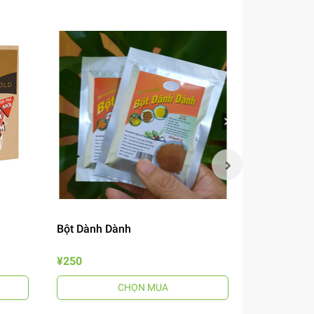
Bột Dành Dành
Mắm Nêm B
¥250
¥690
CHỌN MUA