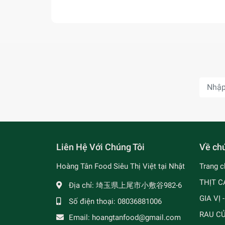
Liên Hệ Với Chúng Tôi
Về chú
Hoàng Tân Food Siêu Thị Việt tại Nhật
Trang c
THỊT C
Địa chỉ:
埼玉県上尾市小敷谷982-6
GIA VỊ 
Số điện thoại:
08036881006
RAU C
Email:
hoangtanfood@gmail.com