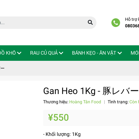
Hỗ trợ
08036
 ĐỒ KHÔ
RAU CỦ QUẢ
BÁNH KẸO - ĂN VẶT
MÓ
バー
Gan Heo 1Kg - 豚レバー
Thương hiệu:
Hoàng Tân Food
|
Tình trạng:
Còn 
¥550
- Khối lượng: 1Kg