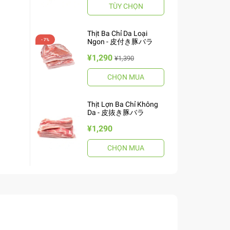
TÙY CHỌN
Thịt Ba Chỉ Da Loại
Ngon - 皮付き豚バラ
¥1,290
¥1,390
CHỌN MUA
Thịt Lợn Ba Chỉ Không
Da - 皮抜き豚バラ
¥1,290
CHỌN MUA