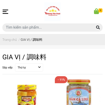
0
Trang chủ
/
GIA VỊ / 調味料
GIA VỊ / 調味料
Sắp xếp:
Thứ tự
- 11%