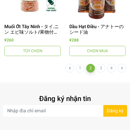
Muối Ớt Tây Ninh - タイ.ニ
Dầu Hạt Điều - アナトーの
ン エビ味ソルト/果物付け
シード油
用塩
¥260
¥288
TÙY CHỌN
CHỌN MUA
1
2
3
4
Đăng ký nhận tin
Đăng ký