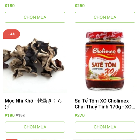
¥180
¥250
CHỌN MUA
CHỌN MUA
- 4%
Mộc Nhĩ Khô - 乾燥きくら
Sa Tế Tôm XO Cholimex
げ
Chai Thuỷ Tinh 170g - XO
エビ醤/サ.テ.トム
¥190
¥370
¥198
CHỌN MUA
CHỌN MUA