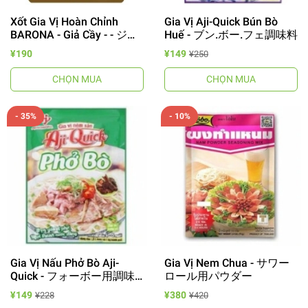
Xốt Gia Vị Hoàn Chỉnh
Gia Vị Aji-Quick Bún Bò
BARONA - Giả Cầy - - ジャ.
Huế - ブン.ボー.フェ調味料
カイ用ソース
¥190
¥149
¥250
CHỌN MUA
CHỌN MUA
- 35%
- 10%
Gia Vị Nấu Phở Bò Aji-
Gia Vị Nem Chua - サワー
Quick - フォーボー用調味
ロール用パウダー
料
¥149
¥380
¥228
¥420