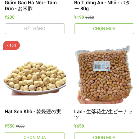
Giấm Gạo Hà Nội - Tâm
Bơ Tường An - Nhỏ - バタ
Đức - お米酢
ー 80g
¥230
¥190
¥350
HẾT HÀNG
CHỌN MUA
- 15%
Hạt Sen Khô - 乾燥蓮の実
Lạc - 生落花生/生ピーナッ
ツ
¥550
¥650
¥650
CHỌN MUA
CHỌN MUA