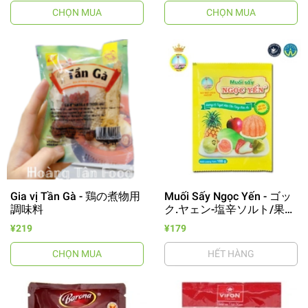
CHỌN MUA
CHỌN MUA
Gia vị Tần Gà - 鶏の煮物用
Muối Sấy Ngọc Yến - ゴッ
調味料
ク.ヤェン-塩辛ソルト/果物
付け用塩
¥219
¥179
CHỌN MUA
HẾT HÀNG