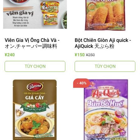
Viên Gia Vị Ông Chà Và -
Bột Chiên Giòn Aji quick -
オン.チャー.バー調味料
AjiQuick 天ぷら粉
¥240
¥150
¥250
TÙY CHỌN
TÙY CHỌN
- 40%