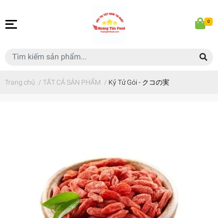
0
Trang chủ
/
TẤT CẢ SẢN PHẨM
/
Kỷ Tử Gói - クコの実