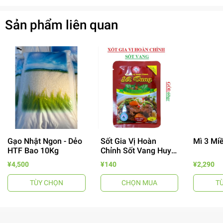
Sản phẩm liên quan
Gạo Nhật Ngon - Dẻo
Sốt Gia Vị Hoàn
Mì 3 Mi
HTF Bao 10Kg
Chỉnh Sốt Vang Huy
Tuấn
- 64%
¥4,500
¥140
¥2,290
TÙY CHỌN
CHỌN MUA
T