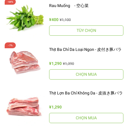
Rau Muống - 空心菜
¥400
¥1,100
TÙY CHỌN
Thịt Ba Chỉ Da Loại Ngon - 皮付き豚バラ
¥1,290
¥1,390
CHỌN MUA
Thịt Lợn Ba Chỉ Không Da - 皮抜き豚バラ
¥1,290
CHỌN MUA