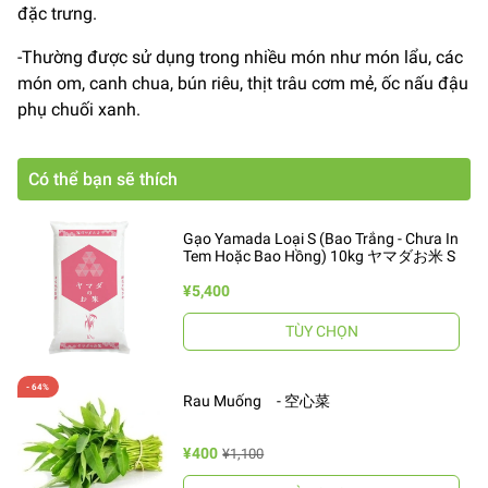
đặc trưng.
-Thường được sử dụng trong nhiều món như món lẩu, các
món om, canh chua, bún riêu, thịt trâu cơm mẻ, ốc nấu đậu
phụ chuối xanh.
Có thể bạn sẽ thích
Gạo Yamada Loại S (Bao Trắng - Chưa In
Tem Hoặc Bao Hồng) 10kg ヤマダお米 S
¥5,400
TÙY CHỌN
Rau Muống - 空心菜
¥400
¥1,100