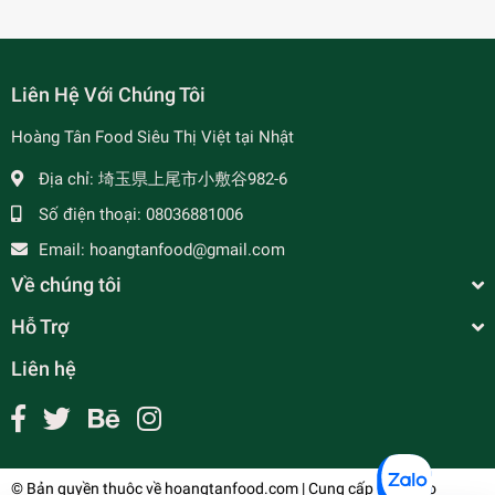
Liên Hệ Với Chúng Tôi
Hoàng Tân Food Siêu Thị Việt tại Nhật
- 7%
Địa chỉ:
埼玉県上尾市小敷谷982-6
Số điện thoại:
08036881006
Email:
hoangtanfood@gmail.com
Về chúng tôi
Hỗ Trợ
Liên hệ
Cơm Mẻ 発酵米 160g
¥250
undefined
© Bản quyền thuộc về
hoangtanfood.com
| Cung cấp bởi
Sapo