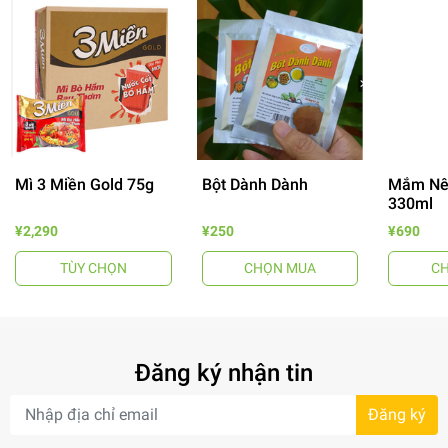
Mì 3 Miền Gold 75g
Bột Dành Dành
Mắm Nê
330ml
¥2,290
¥250
¥690
TÙY CHỌN
CHỌN MUA
C
Đăng ký nhận tin
- 64%
Đăng ký