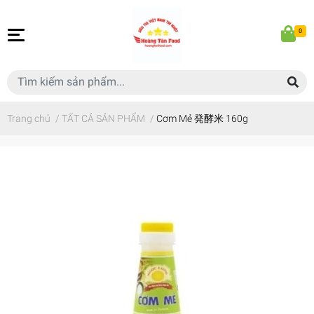
0
Trang chủ
/
TẤT CẢ SẢN PHẨM
/
Cơm Mẻ 発酵米 160g