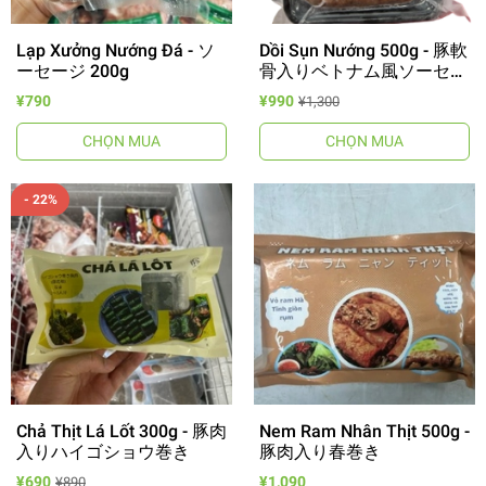
Lạp Xưởng Nướng Đá - ソ
Dồi Sụn Nướng 500g - 豚軟
ーセージ 200g
骨入りベトナム風ソーセー
ジ
¥790
¥990
¥1,300
CHỌN MUA
CHỌN MUA
- 22%
Chả Thịt Lá Lốt 300g - 豚肉
Nem Ram Nhân Thịt 500g -
入りハイゴショウ巻き
豚肉入り春巻き
¥690
¥1,090
¥890