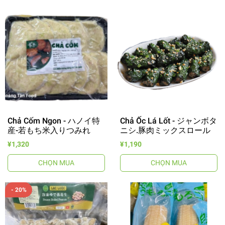
Chả Cốm Ngon - ハノイ特
Chả Ốc Lá Lốt - ジャンボタ
産-若もち米入りつみれ
ニシ.豚肉ミックスロール
¥1,320
¥1,190
CHỌN MUA
CHỌN MUA
- 20%