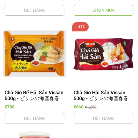
HẾT HÀNG
CHỌN MUA
- 47%
Chả Giò Rế Hải Sản Vissan
Chả Giò Hải Sản Vissan
500g - ビサンの海産春巻
500g - ビサンの海産春巻
¥780
¥660
¥1,250
HẾT HÀNG
HẾT HÀNG