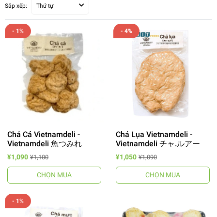
Sắp xếp:
Thứ tự
- 1%
- 4%
Chả Cá Vietnamdeli -
Chả Lụa Vietnamdeli -
Vietnamdeli 魚つみれ
Vietnamdeli チャ.ルアー
¥1,090
¥1,050
¥1,100
¥1,090
CHỌN MUA
CHỌN MUA
- 1%