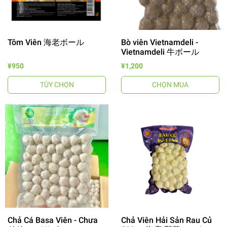
Tôm Viên 海老ボール
Bò viên Vietnamdeli -
Vietnamdeli 牛ボール
¥950
¥1,200
TÙY CHỌN
CHỌN MUA
Chả Cá Basa Viên - Chưa
Chả Viên Hải Sản Rau Củ