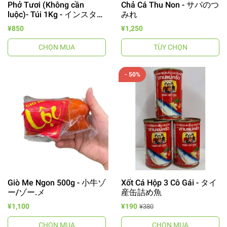
Phở Tươi (Không cần
Chả Cá Thu Non - サバのつ
luộc)- Túi 1Kg - インスタン
みれ
ト フォーヌード
¥850
¥1,250
CHỌN MUA
TÙY CHỌN
- 50%
Giò Me Ngon 500g - 小牛ゾ
Xốt Cá Hộp 3 Cô Gái - タイ
ー/ゾー.メ
産缶詰め魚
¥1,100
¥190
¥380
CHỌN MUA
CHỌN MUA