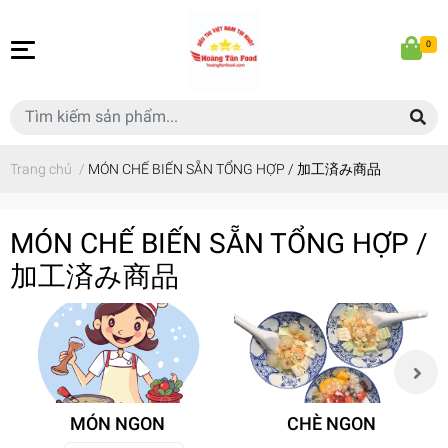
0
Trang chủ
/
MÓN CHẾ BIẾN SẴN TỔNG HỢP / 加工済み商品
MÓN CHẾ BIẾN SẴN TỔNG HỢP /
加工済み商品
MÓN NGON
CHÈ NGON