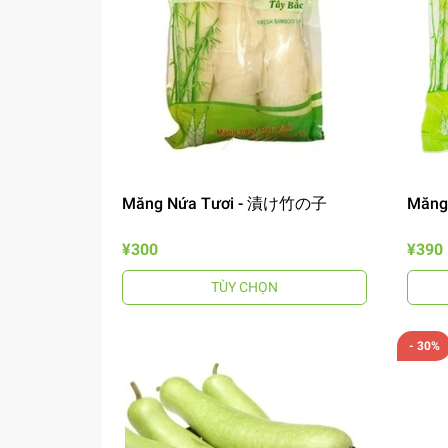
Măng Nứa Tươi - 漬け竹の子
Măng
¥300
¥390
TÙY CHỌN
- 30%