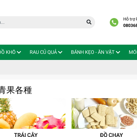
Hỗ trợ
08036
 ĐỒ KHÔ
RAU CỦ QUẢ
BÁNH KẸO - ĂN VẶT
MÓ
 / 青果各種
TRÁI CÂY
ĐỒ CHAY