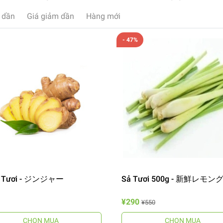
 dần
Giá giảm dần
Hàng mới
- 47%
 Tươi - ジンジャー
Sả Tươi 500g - 新鮮レモ
¥290
¥550
CHỌN MUA
CHỌN MUA