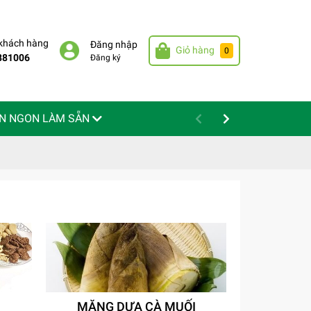
 khách hàng
Đăng nhập
Giỏ hàng
0
881006
Đăng ký
N NGON LÀM SẴN
MĂNG DƯA CÀ MUỐI