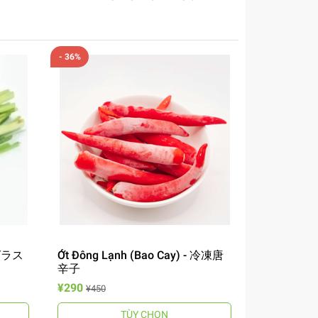
- 36%
ングラス
Ớt Đông Lạnh (Bao Cay) - 冷凍唐
辛子
¥290
¥450
TÙY CHỌN