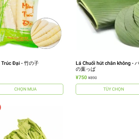
 Trúc Đại - 竹の子
Lá Chuối hút chân không 
の葉っぱ
¥750
¥890
CHỌN MUA
TÙY CHỌN