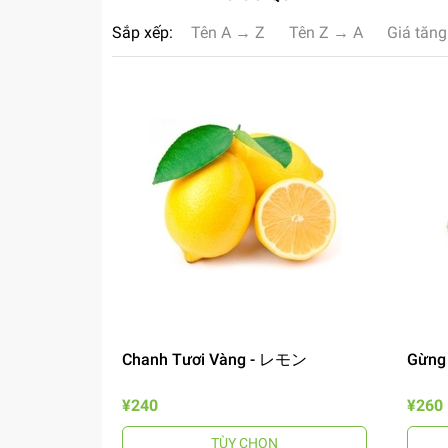
Sắp xếp:
Tên A → Z
Tên Z → A
Giá tăng
Chanh Tươi Vàng - レモン
Gừng
¥240
¥260
TÙY CHỌN