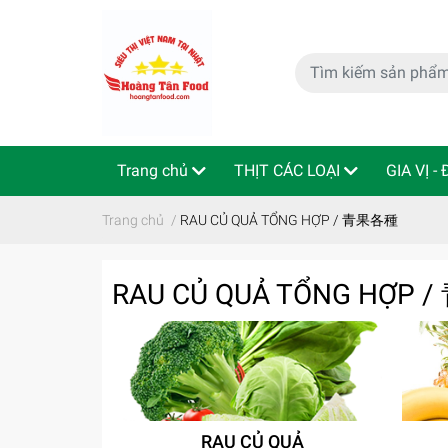
Trang chủ
THỊT CÁC LOẠI
GIA VỊ -
特定商取引法
Indo - ThaiLan
Trang chủ
/
RAU CỦ QUẢ TỔNG HỢP / 青果各種
RAU CỦ QUẢ TỔNG HỢP
RAU CỦ QUẢ