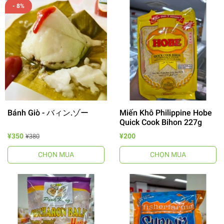
- 8%
Bánh Giò - バィン.ゾー
Miến Khô Philippine Hobe
Quick Cook Bihon 227g
¥350
¥200
¥380
CHỌN MUA
CHỌN MUA