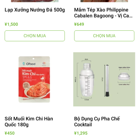
Lạp Xưởng Nướng Đá 500g
Mắm Tép Xào Philippine
Cabalen Bagoong - Vị Cay
Ngọt
¥1,500
¥649
CHỌN MUA
CHỌN MUA
Sốt Muối Kim Chi Hàn
Bộ Dụng Cụ Pha Chế
Quốc 180g
Cocktail
¥450
¥1,295