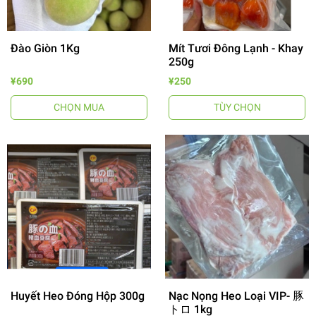
Đào Giòn 1Kg
Mít Tươi Đông Lạnh - Khay
250g
¥690
¥250
CHỌN MUA
TÙY CHỌN
Huyết Heo Đóng Hộp 300g
Nạc Nọng Heo Loại VIP- 豚
トロ 1kg