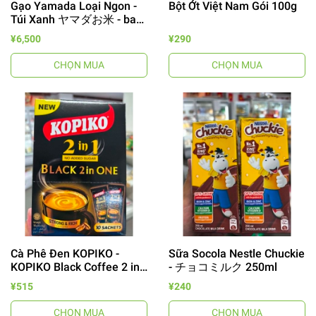
Gạo Yamada Loại Ngon -
Bột Ớt Việt Nam Gói 100g
Túi Xanh ヤマダお米 - bao
10kg
¥6,500
¥290
CHỌN MUA
CHỌN MUA
Cà Phê Đen KOPIKO -
Sữa Socola Nestle Chuckie
KOPIKO Black Coffee 2 in
- チョコミルク 250ml
1 - Hộp 10 Gói
¥515
¥240
CHỌN MUA
CHỌN MUA