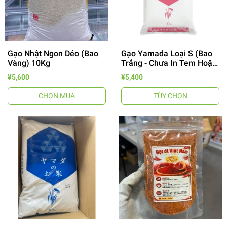
Gạo Nhật Ngon Dẻo (Bao
Gạo Yamada Loại S (Bao
Vàng) 10Kg
Trắng - Chưa In Tem Hoặc
Bao Hồng) 10kg ヤマダお
¥5,600
¥5,400
米 S
CHỌN MUA
TÙY CHỌN