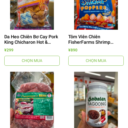
Da Heo Chiên Bơ Cay Pork
Tôm Viên Chiên
King Chicharon Hot &
FisherFarms Shrimp
Vinegar 60g
Poppers 200g
¥299
¥890
CHỌN MUA
CHỌN MUA