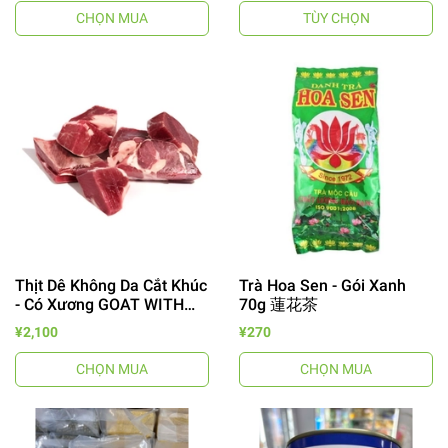
CHỌN MUA
TÙY CHỌN
Thịt Dê Không Da Cắt Khúc
Trà Hoa Sen - Gói Xanh
- Có Xương GOAT WITH
70g 蓮花茶
BONE 1000g 山羊肉カット
¥2,100
¥270
スキンオフ
CHỌN MUA
CHỌN MUA