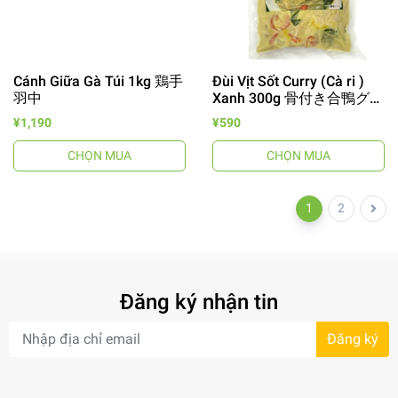
Cánh Giữa Gà Túi 1kg 鶏手
Đùi Vịt Sốt Curry (Cà ri )
羽中
Xanh 300g 骨付き合鴨グリ
ーンカレー
¥1,190
¥590
CHỌN MUA
CHỌN MUA
1
2
Đăng ký nhận tin
Đăng ký