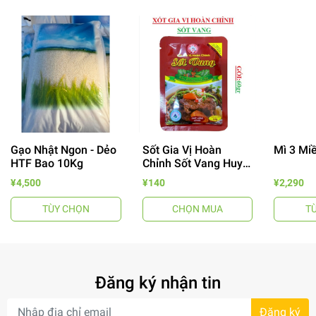
Gạo Nhật Ngon - Dẻo
Sốt Gia Vị Hoàn
Mì 3 Mi
- 64%
HTF Bao 10Kg
Chỉnh Sốt Vang Huy
Tuấn
¥4,500
¥140
¥2,290
TÙY CHỌN
CHỌN MUA
T
Đăng ký nhận tin
- 7%
Đăng ký