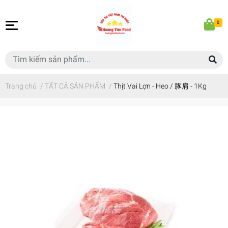
0
Trang chủ
/
TẤT CẢ SẢN PHẨM
/
Thịt Vai Lợn - Heo / 豚肩 - 1Kg