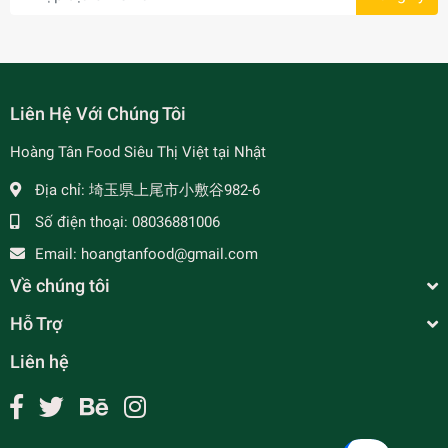
Liên Hệ Với Chúng Tôi
Hoàng Tân Food Siêu Thị Việt tại Nhật
Địa chỉ:
埼玉県上尾市小敷谷982-6
Số điện thoại:
08036881006
Email:
hoangtanfood@gmail.com
Về chúng tôi
Hỗ Trợ
Liên hệ
Thịt Vai Lợn - Heo / 豚肩 - 1Kg
¥990
undefined