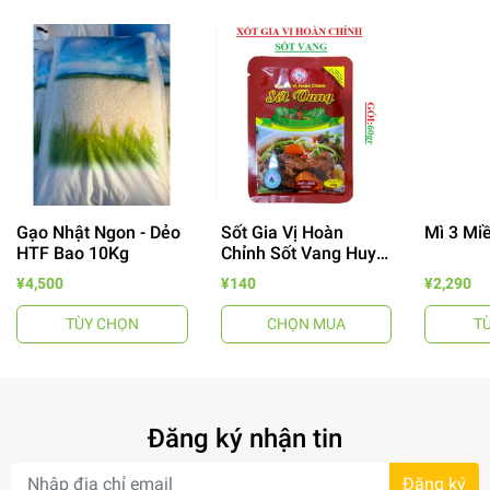
Gạo Nhật Ngon - Dẻo
Sốt Gia Vị Hoàn
Mì 3 Mi
- 64%
HTF Bao 10Kg
Chỉnh Sốt Vang Huy
Tuấn
¥4,500
¥140
¥2,290
TÙY CHỌN
CHỌN MUA
T
Đăng ký nhận tin
- 7%
Đăng ký