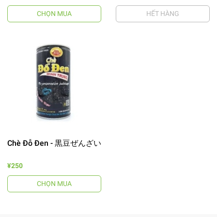
CHỌN MUA
HẾT HÀNG
Chè Đỗ Đen - 黒豆ぜんざい
¥250
CHỌN MUA