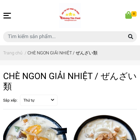
0
Trang chủ
/
CHÈ NGON GIẢI NHIỆT / ぜんざい類
CHÈ NGON GIẢI NHIỆT / ぜんざい
類
Sắp xếp:
Thứ tự