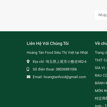
Liên Hệ Với Chúng Tôi
Về chú
Hoàng Tân Food Siêu Thị Việt tại Nhật
Trang c
THỊT C
Địa chỉ:
埼玉県上尾市小敷谷982-6
GIA VỊ 
Số điện thoại:
08036881006
RAU C
Email:
hoangtanfood@gmail.com
BÁNH K
MÓN N
特定商
Indo - 