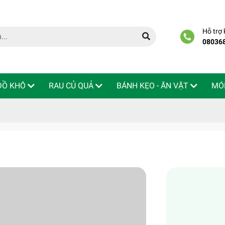
Hỗ trợ
08036
 ĐỒ KHÔ
RAU CỦ QUẢ
BÁNH KẸO - ĂN VẶT
MÓ