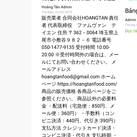
Hoàng Tân Admin
Bản
Thứ Năm, 29/05/2025
販売業者 合同会社HOANGTAN 責任
Admin 
者 代表取締役 ファムヴァン テ
Thứ Hai
Đọc ti
イエン 住所 〒362－0064 埼玉県上
尾市小敷谷９８２－６ 電話番号
050-1477-9135 受付時間 10:00-
20:00 ※受付時間外の場合は、メー
ルにてお問い合わせください。 メ
ールアドレス
hoangtanfood@gmail.com ホーム
ページ https://hoangtanfood.com/
商品の販売価格 各商品ページをご
参照ください。 商品以外の必要料
金 ・配送料（宅急便：850円、メ
ール便：360円） ・手数料（コン
ビニ決済：440円、代引き:390円）
支払方法 クレジットカード決済・
コンビニ決済・代引き 支払時期 ・