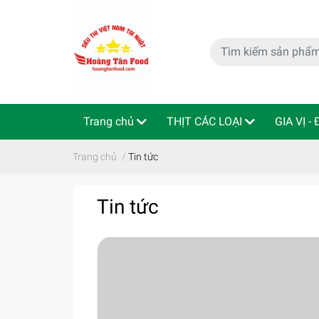
Trang chủ
THỊT CÁC LOẠI
GIA VỊ -
特定商取引法
Indo - ThaiLan
Trang chủ
/
Tin tức
Tin tức