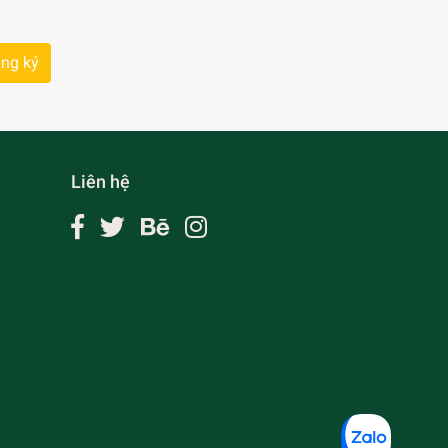
ng ký
Liên hệ