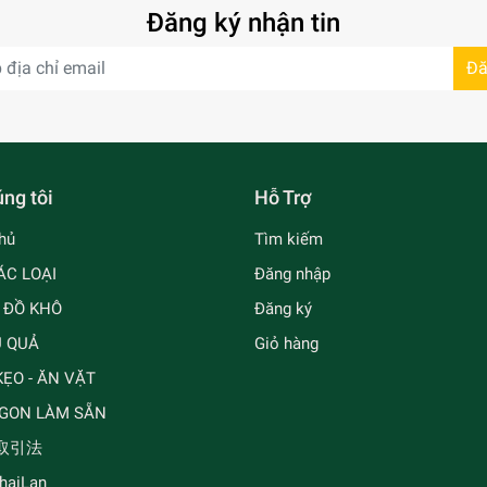
Đăng ký nhận tin
Đă
ng tôi
Hỗ Trợ
hủ
Tìm kiếm
ÁC LOẠI
Đăng nhập
- ĐỒ KHÔ
Đăng ký
Ủ QUẢ
Giỏ hàng
ẸO - ĂN VẶT
GON LÀM SẴN
取引法
ThaiLan