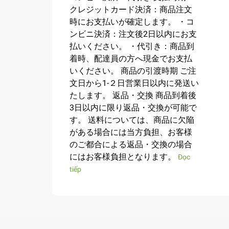
クレジットカード決済：商品注文
時にお支払いが確定します。 ・コ
ンビニ決済：注文後2日以内にお支
払いください。 ・代引き：商品到
着時、配達員の方へ現金でお支払
いください。 商品の引渡時期 ご注
文日から1-２日営業日以内に発送い
たします。 返品・交換 商品到着後
3日以内に限り返品・交換が可能で
す。 送料については、商品に欠陥
がある場合には当方負担、お客様
のご都合による返品・交換の場合
にはお客様負担となります。
Đọc
tiếp