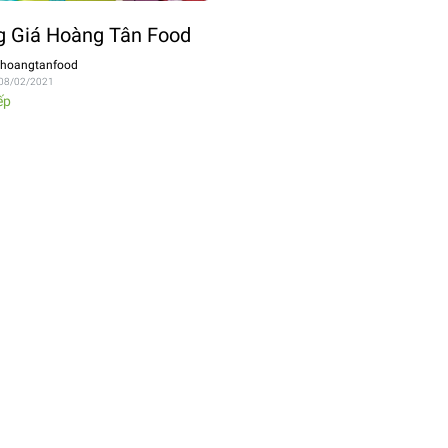
g Giá Hoàng Tân Food
hoangtanfood
, 08/02/2021
ếp