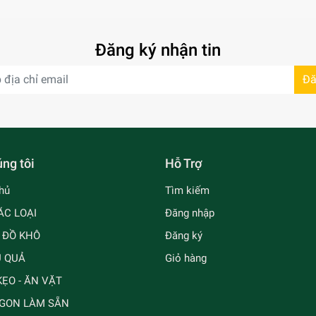
Đăng ký nhận tin
Đă
ng tôi
Hỗ Trợ
hủ
Tìm kiếm
ÁC LOẠI
Đăng nhập
- ĐỒ KHÔ
Đăng ký
Ủ QUẢ
Giỏ hàng
ẸO - ĂN VẶT
GON LÀM SẴN