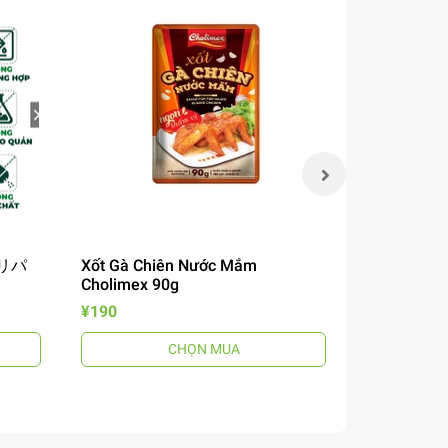
 チリパ
Xốt Gà Chiên Nước Mắm
Mì Omachi 
Cholimex 90g
Chua 12
風煮込みビ
¥190
¥190
CHỌN MUA