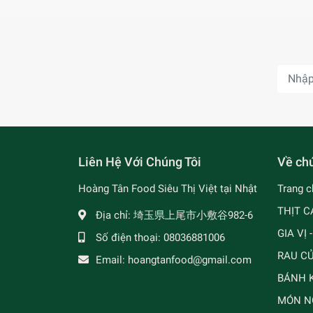
Liên Hệ Với Chúng Tôi
Về chú
Hoàng Tân Food Siêu Thị Việt tại Nhật
Trang c
THỊT C
Địa chỉ:
埼玉県上尾市小敷谷982-6
GIA VỊ 
Số điện thoại:
08036881006
RAU C
Email:
hoangtanfood@gmail.com
BÁNH K
MÓN N