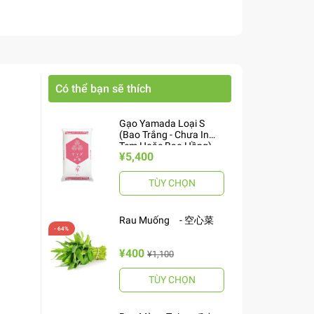
Có thể bạn sẽ thích
Gạo Yamada Loại S
(Bao Trắng - Chưa In
Tem Hoặc Bao Hồng)
¥5,400
10kg ヤマダお米 S
TÙY CHỌN
Rau Muống - 空心菜
¥400
¥1,100
TÙY CHỌN