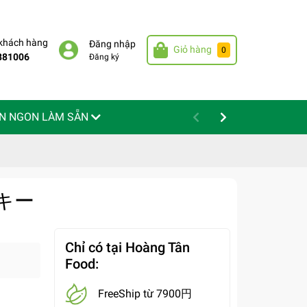
 khách hàng
Đăng nhập
Giỏ hàng
0
881006
Đăng ký
N NGON LÀM SẴN
ッキー
Chỉ có tại Hoàng Tân
Food:
FreeShip từ 7900円