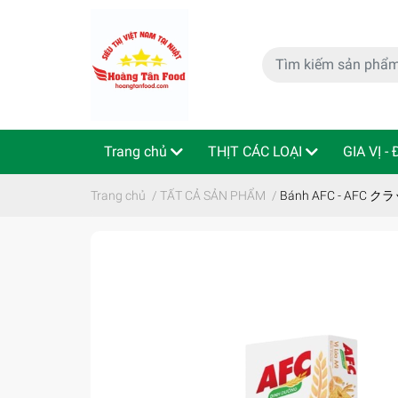
Trang chủ
THỊT CÁC LOẠI
GIA VỊ -
特定商取引法
Indo - ThaiLan
Trang chủ
/
TẤT CẢ SẢN PHẨM
/
Bánh AFC - AFC 