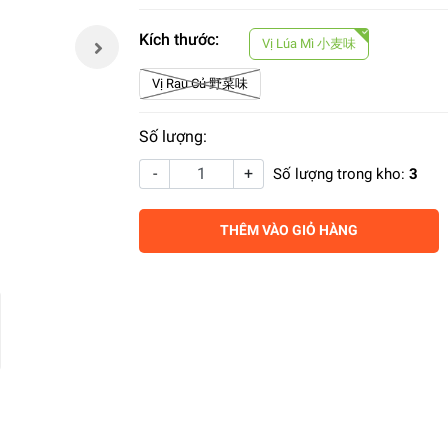
Kích thước:
Vị Lúa Mì 小麦味
Vị Rau Củ 野菜味
Số lượng:
-
+
Số lượng trong kho:
3
THÊM VÀO GIỎ HÀNG