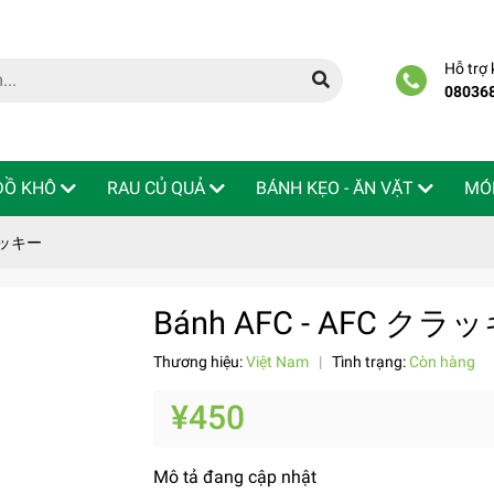
Hỗ trợ
08036
 ĐỒ KHÔ
RAU CỦ QUẢ
BÁNH KẸO - ĂN VẶT
MÓ
クラッキー
Bánh AFC - AFC クラ
Thương hiệu:
Việt Nam
|
Tình trạng:
Còn hàng
¥450
Mô tả đang cập nhật