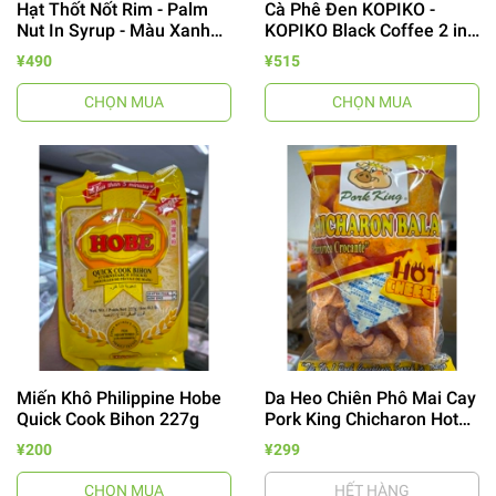
Hạt Thốt Nốt Rim - Palm
Cà Phê Đen KOPIKO -
Nut In Syrup - Màu Xanh
KOPIKO Black Coffee 2 in
Lá 340g
1 - Hộp 10 Gói
¥490
¥515
CHỌN MUA
CHỌN MUA
Miến Khô Philippine Hobe
Da Heo Chiên Phô Mai Cay
Quick Cook Bihon 227g
Pork King Chicharon Hot
Cheese 60g
¥200
¥299
CHỌN MUA
HẾT HÀNG