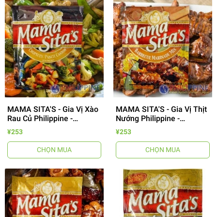
MAMA SITA'S - Gia Vị Xào
MAMA SITA'S - Gia Vị Thịt
Rau Củ Philippine -
Nướng Philippine -
Chopsuey/ Canton Mix 40g
Barbecue Mix 50g
¥253
¥253
CHỌN MUA
CHỌN MUA