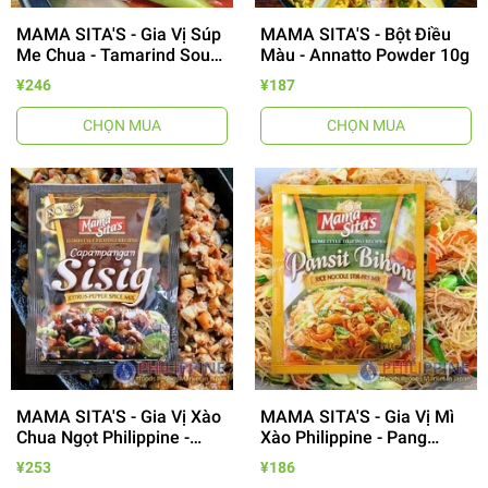
MAMA SITA'S - Gia Vị Súp
MAMA SITA'S - Bột Điều
Me Chua - Tamarind Soup
Màu - Annatto Powder 10g
Mix 50g
¥246
¥187
CHỌN MUA
CHỌN MUA
MAMA SITA'S - Gia Vị Xào
MAMA SITA'S - Gia Vị Mì
Chua Ngọt Philippine -
Xào Philippine - Pang
Capampangan Sisig 40g
Bihon Mix 40g
¥253
¥186