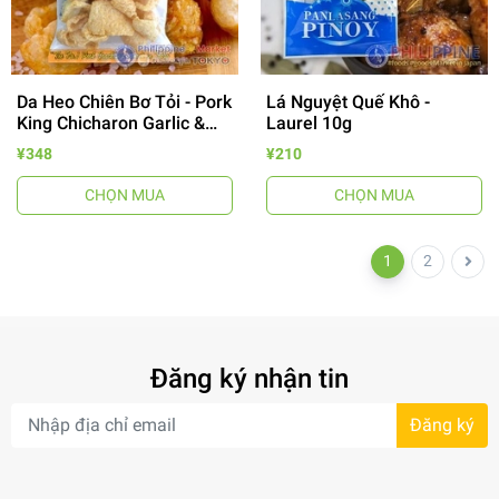
Da Heo Chiên Bơ Tỏi - Pork
Lá Nguyệt Quế Khô -
King Chicharon Garlic &
Laurel 10g
Vinegar 60g
¥348
¥210
CHỌN MUA
CHỌN MUA
1
2
Đăng ký nhận tin
Đăng ký