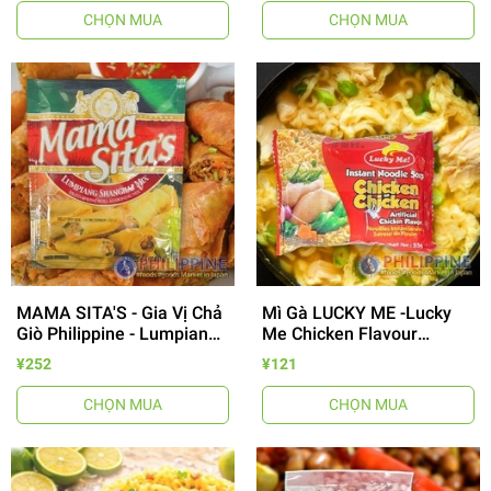
CHỌN MUA
CHỌN MUA
MAMA SITA'S - Gia Vị Chả
Mì Gà LUCKY ME -Lucky
Giò Philippine - Lumpiang
Me Chicken Flavour
Shanghai Mix 40g
Noodles
¥252
¥121
CHỌN MUA
CHỌN MUA