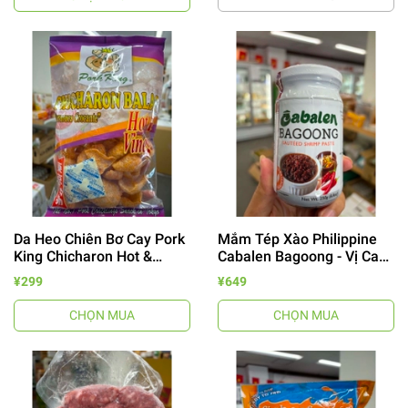
Da Heo Chiên Bơ Cay Pork
Mắm Tép Xào Philippine
King Chicharon Hot &
Cabalen Bagoong - Vị Cay
Vinegar 60g
Ngọt
¥299
¥649
CHỌN MUA
CHỌN MUA