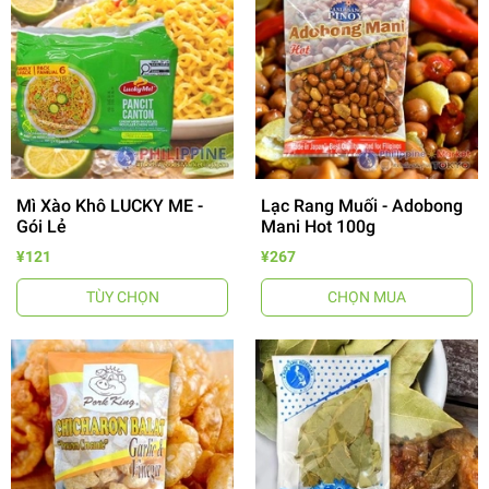
Mì Xào Khô LUCKY ME -
Lạc Rang Muối - Adobong
Gói Lẻ
Mani Hot 100g
¥121
¥267
TÙY CHỌN
CHỌN MUA