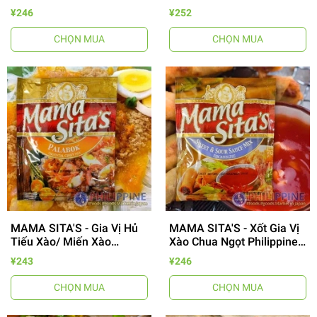
- Guava Soup Mix 40g
Menudo/ Afitada 30g
¥246
¥252
CHỌN MUA
CHỌN MUA
MAMA SITA'S - Gia Vị Hủ
MAMA SITA'S - Xốt Gia Vị
Tiếu Xào/ Miến Xào
Xào Chua Ngọt Philippine -
Philippine - Palabok Mix
Sweet & Sour Mix 57g
¥243
¥246
57g
CHỌN MUA
CHỌN MUA