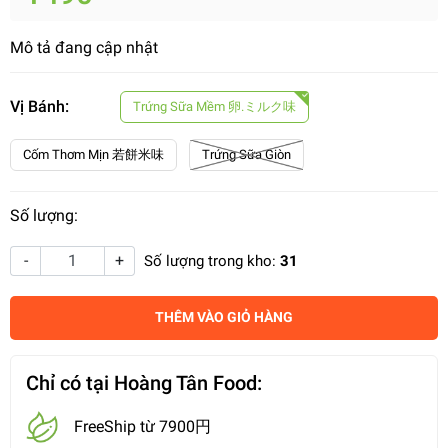
Mô tả đang cập nhật
Vị Bánh:
Trứng Sữa Mềm 卵.ミルク味
Cốm Thơm Mịn 若餅米味
Trứng Sữa Giòn
Số lượng:
-
+
Số lượng trong kho:
31
THÊM VÀO GIỎ HÀNG
Chỉ có tại Hoàng Tân Food:
FreeShip từ 7900円