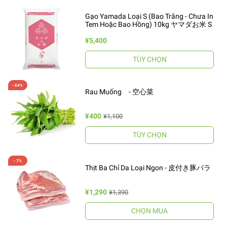
Gạo Yamada Loại S (Bao Trắng - Chưa In
Tem Hoặc Bao Hồng) 10kg ヤマダお米 S
¥5,400
TÙY CHỌN
Rau Muống - 空心菜
¥400
¥1,100
TÙY CHỌN
Thịt Ba Chỉ Da Loại Ngon - 皮付き豚バラ
¥1,290
¥1,390
CHỌN MUA