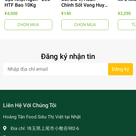
HTF Bao 10Kg
Chỉnh Sốt Vang Huy
Tuấn
¥4,500
¥140
¥2,290
CHỌN MUA
CHỌN MUA
T
- 64%
Đăng ký nhận tin
Đăng ký
- 7%
Liên Hệ Với Chúng Tôi
Hoàng Tân Food Siêu Thị Việt tại Nhật
Địa chỉ:
埼玉県上尾市小敷谷982-6