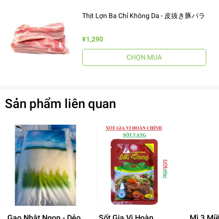
Thịt Lợn Ba Chỉ Không Da - 皮抜き豚バラ
¥1,290
CHỌN MUA
Sản phẩm liên quan
Gạo Nhật Ngon - Dẻo
Sốt Gia Vị Hoàn
Mì 3 Mi