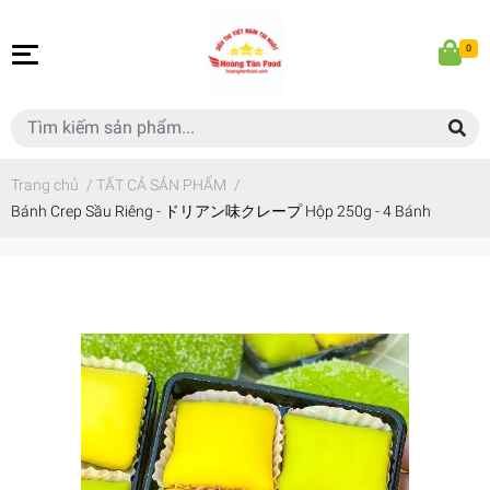
0
Trang chủ
/
TẤT CẢ SẢN PHẨM
/
Bánh Crep Sầu Riêng - ドリアン味クレープ Hộp 250g - 4 Bánh