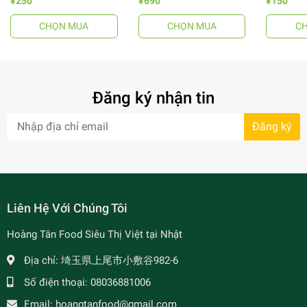
¥250
¥690
¥150
CHỌN MUA
CHỌN MUA
C
- 64%
Đăng ký nhận tin
Đăng ký
- 34%
Liên Hệ Với Chúng Tôi
Hoàng Tân Food Siêu Thị Việt tại Nhật
Địa chỉ:
埼玉県上尾市小敷谷982-6
Số điện thoại:
08036881006
Email:
hoangtanfood@gmail.com