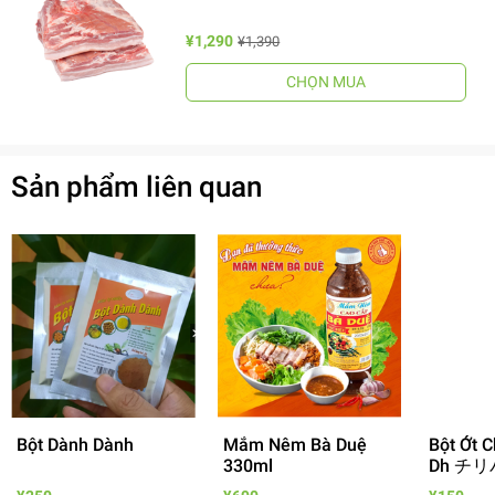
¥1,290
¥1,390
CHỌN MUA
Sản phẩm liên quan
Bột Dành Dành
Mắm Nêm Bà Duệ
Bột Ớt C
330ml
Dh チリ