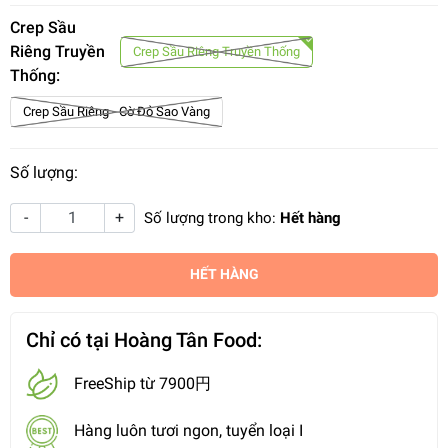
Crep Sầu
Riêng Truyền
Crep Sầu Riêng Truyền Thống
Thống:
Crep Sầu Riêng - Cờ Đỏ Sao Vàng
Số lượng:
-
+
Số lượng trong kho:
Hết hàng
HẾT HÀNG
Chỉ có tại Hoàng Tân Food:
FreeShip từ 7900円
Hàng luôn tươi ngon, tuyển loại I