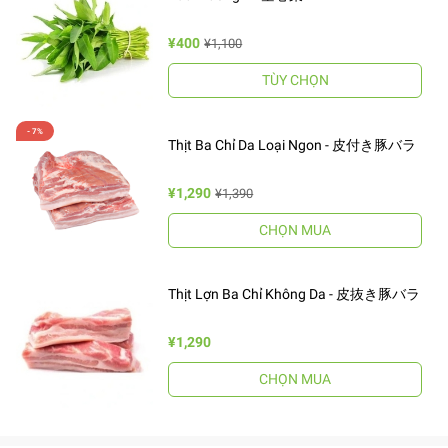
¥400
¥1,100
TÙY CHỌN
Thịt Ba Chỉ Da Loại Ngon - 皮付き豚バラ
¥1,290
¥1,390
CHỌN MUA
Thịt Lợn Ba Chỉ Không Da - 皮抜き豚バラ
¥1,290
CHỌN MUA