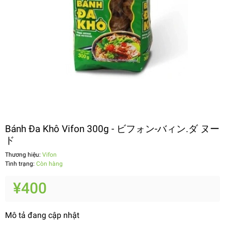
Bánh Đa Khô Vifon 300g - ビフォン-バィン.ダ ヌー
ド
Thương hiệu:
Vifon
Tình trạng:
Còn hàng
¥400
Mô tả đang cập nhật