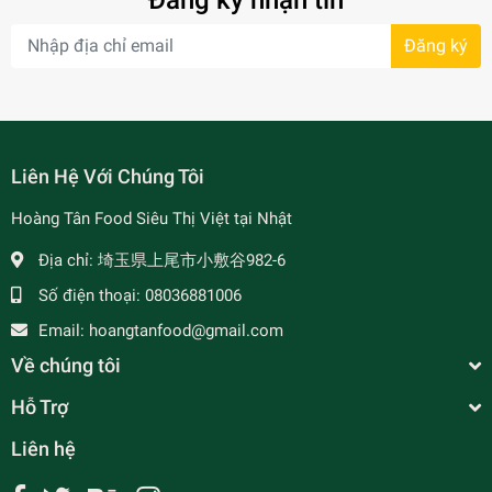
Đăng ký nhận tin
Đăng ký
- 7%
Liên Hệ Với Chúng Tôi
Hoàng Tân Food Siêu Thị Việt tại Nhật
Địa chỉ:
埼玉県上尾市小敷谷982-6
Số điện thoại:
08036881006
Email:
hoangtanfood@gmail.com
Về chúng tôi
Hỗ Trợ
Liên hệ
Bánh Đa Khô Vifon 300g - ビフォン-バィン.ダ ヌ
ード