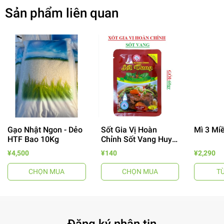
Sản phẩm liên quan
Gạo Nhật Ngon - Dẻo
Sốt Gia Vị Hoàn
Mì 3 Mi
HTF Bao 10Kg
Chỉnh Sốt Vang Huy
- 64%
Tuấn
¥4,500
¥140
¥2,290
CHỌN MUA
CHỌN MUA
T