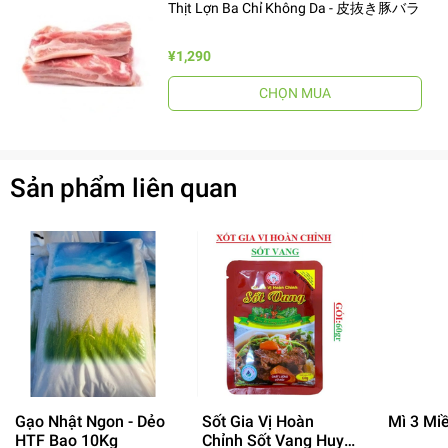
Thịt Lợn Ba Chỉ Không Da - 皮抜き豚バラ
¥1,290
CHỌN MUA
Sản phẩm liên quan
Gạo Nhật Ngon - Dẻo
Sốt Gia Vị Hoàn
Mì 3 Mi
HTF Bao 10Kg
Chỉnh Sốt Vang Huy