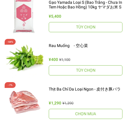
Gạo Yamada Loại S (Bao Trắng - Chưa In
Tem Hoặc Bao Hồng) 10kg ヤマダお米 S
¥5,400
TÙY CHỌN
Rau Muống - 空心菜
¥400
¥1,100
TÙY CHỌN
Thịt Ba Chỉ Da Loại Ngon - 皮付き豚バラ
¥1,290
¥1,390
CHỌN MUA