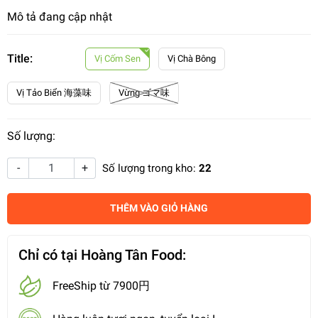
Mô tả đang cập nhật
Title:
Vị Cốm Sen
Vị Chà Bông
Vị Tảo Biển 海藻味
Vừng ゴマ味
Số lượng:
-
+
Số lượng trong kho:
22
THÊM VÀO GIỎ HÀNG
Chỉ có tại Hoàng Tân Food:
FreeShip từ 7900円