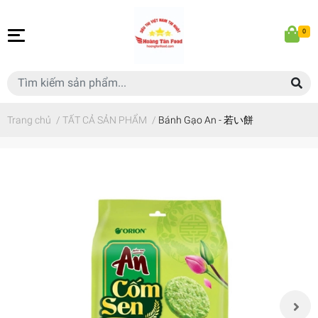
0
Trang chủ
/
TẤT CẢ SẢN PHẨM
/
Bánh Gạo An - 若い餅