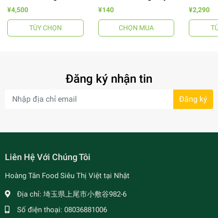
Tuấn
¥4,500
¥140
¥2,290
TÙY CHỌN
CHỌN MUA
T
- 64%
Đăng ký nhận tin
Đăng ký
- 7%
Liên Hệ Với Chúng Tôi
Hoàng Tân Food Siêu Thị Việt tại Nhật
Địa chỉ:
埼玉県上尾市小敷谷982-6
Số điện thoại:
08036881006