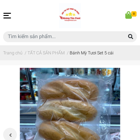
0
Trang chủ
/
TẤT CẢ SẢN PHẨM
/
Bánh Mỳ Tươi Set 5 cái