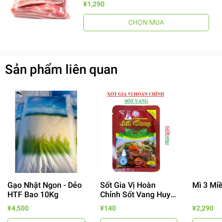
¥1,290
CHỌN MUA
Sản phẩm liên quan
Gạo Nhật Ngon - Dẻo
Sốt Gia Vị Hoàn
Mì 3 Mi
HTF Bao 10Kg
Chỉnh Sốt Vang Huy
Tuấn
¥4,500
¥140
¥2,290