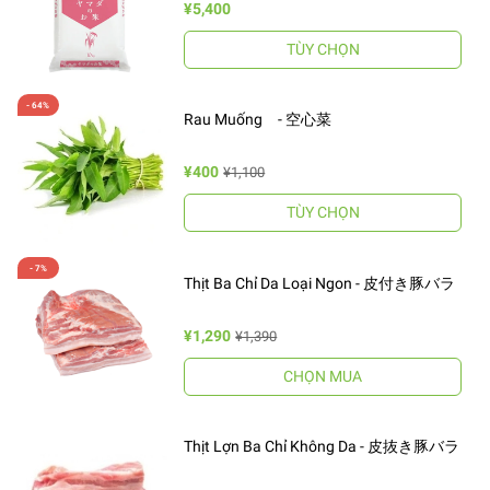
¥5,400
TÙY CHỌN
Rau Muống - 空心菜
¥400
¥1,100
TÙY CHỌN
Thịt Ba Chỉ Da Loại Ngon - 皮付き豚バラ
¥1,290
¥1,390
CHỌN MUA
Thịt Lợn Ba Chỉ Không Da - 皮抜き豚バラ