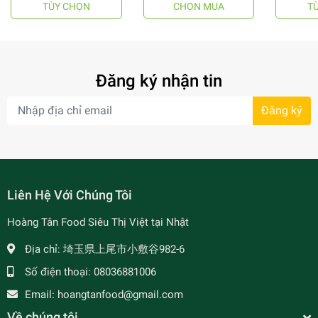
TÙY CHỌN
CHỌN MUA
T
- 64%
Đăng ký nhận tin
Đăng ký
- 7%
Liên Hệ Với Chúng Tôi
Hoàng Tân Food Siêu Thị Việt tại Nhật
Địa chỉ:
埼玉県上尾市小敷谷982-6
Số điện thoại:
08036881006
Email:
hoangtanfood@gmail.com
Về chúng tôi