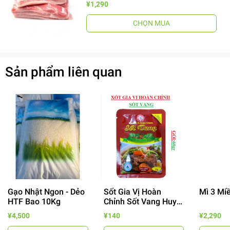
¥1,290
CHỌN MUA
Sản phẩm liên quan
Gạo Nhật Ngon - Dẻo
Sốt Gia Vị Hoàn
Mì 3 Mi
HTF Bao 10Kg
Chỉnh Sốt Vang Huy
Tuấn
¥4,500
¥140
¥2,290