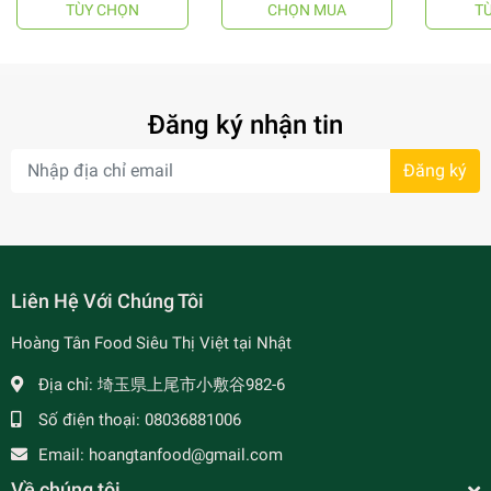
TÙY CHỌN
CHỌN MUA
T
- 64%
Đăng ký nhận tin
Đăng ký
- 7%
Liên Hệ Với Chúng Tôi
Hoàng Tân Food Siêu Thị Việt tại Nhật
Địa chỉ:
埼玉県上尾市小敷谷982-6
Số điện thoại:
08036881006
Email:
hoangtanfood@gmail.com
Về chúng tôi