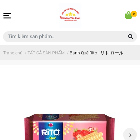
0
Trang chủ
/
TẤT CẢ SẢN PHẨM
/
Bánh Quế Rito - リト-ロール