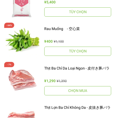
¥5,400
TÙY CHỌN
Rau Muống - 空心菜
¥400
¥1,100
TÙY CHỌN
Thịt Ba Chỉ Da Loại Ngon - 皮付き豚バラ
¥1,290
¥1,390
CHỌN MUA
Thịt Lợn Ba Chỉ Không Da - 皮抜き豚バラ