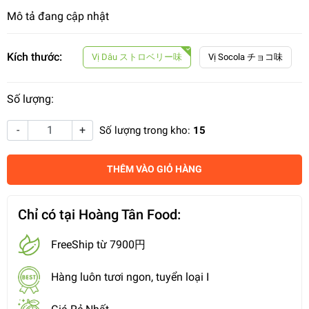
Mô tả đang cập nhật
Kích thước:
Vị Dâu ストロベリー味
Vị Socola チョコ味
Số lượng:
-
+
Số lượng trong kho:
15
THÊM VÀO GIỎ HÀNG
Chỉ có tại Hoàng Tân Food:
FreeShip từ 7900円
Hàng luôn tươi ngon, tuyển loại I