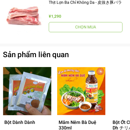
Thịt Lợn Ba Chỉ Không Da - 皮抜き豚バラ
¥1,290
CHỌN MUA
Sản phẩm liên quan
Bột Dành Dành
Mắm Nêm Bà Duệ
Bột Ớt C
330ml
Dh チリ