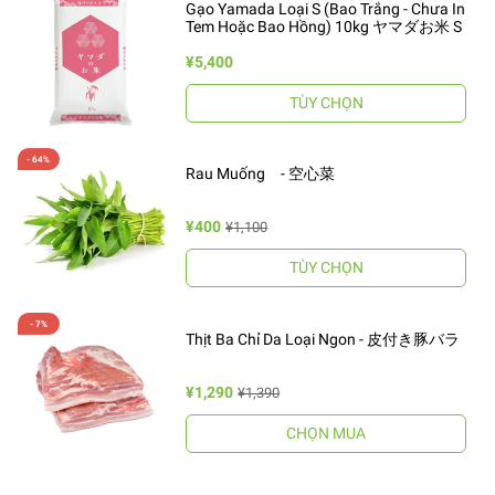
Gạo Yamada Loại S (Bao Trắng - Chưa In
Tem Hoặc Bao Hồng) 10kg ヤマダお米 S
¥5,400
TÙY CHỌN
Rau Muống - 空心菜
¥400
¥1,100
TÙY CHỌN
Thịt Ba Chỉ Da Loại Ngon - 皮付き豚バラ
¥1,290
¥1,390
CHỌN MUA