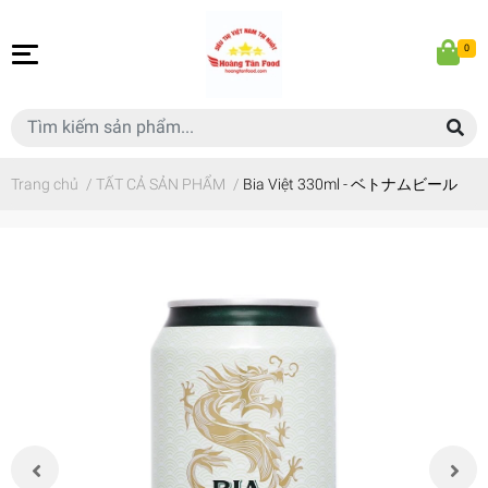
0
Trang chủ
/
TẤT CẢ SẢN PHẨM
/
Bia Việt 330ml - ベトナムビール