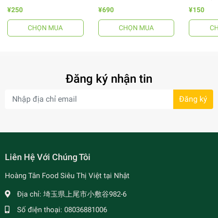
¥250
¥690
¥150
CHỌN MUA
CHỌN MUA
C
- 64%
Đăng ký nhận tin
Đăng ký
- 7%
Liên Hệ Với Chúng Tôi
Hoàng Tân Food Siêu Thị Việt tại Nhật
Địa chỉ:
埼玉県上尾市小敷谷982-6
Số điện thoại:
08036881006