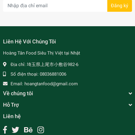
Đăng ký
- 7%
Liên Hệ Với Chúng Tôi
Hoàng Tân Food Siêu Thị Việt tại Nhật
Địa chỉ:
埼玉県上尾市小敷谷982-6
Số điện thoại:
08036881006
Email:
hoangtanfood@gmail.com
Về chúng tôi
Hỗ Trợ
Liên hệ
Bột Bánh Cuốn Tài Ký - バィン.クォン粉/米粉
400g
¥420