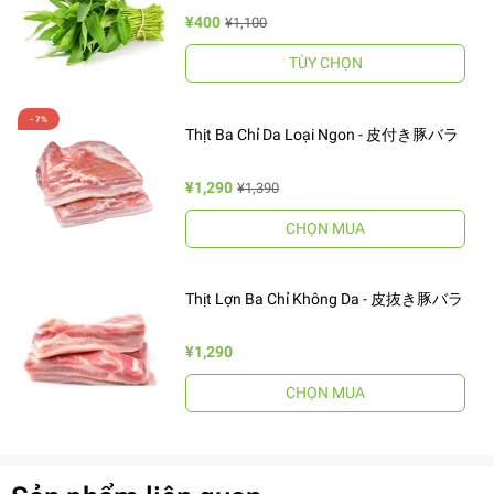
¥400
¥1,100
TÙY CHỌN
Thịt Ba Chỉ Da Loại Ngon - 皮付き豚バラ
¥1,290
¥1,390
CHỌN MUA
Thịt Lợn Ba Chỉ Không Da - 皮抜き豚バラ
¥1,290
CHỌN MUA