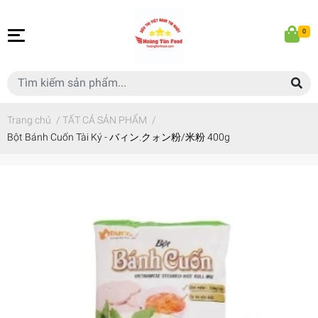
0
Trang chủ
/
TẤT CẢ SẢN PHẨM
/
Bột Bánh Cuốn Tài Ký - バィン.クォン粉/米粉 400g