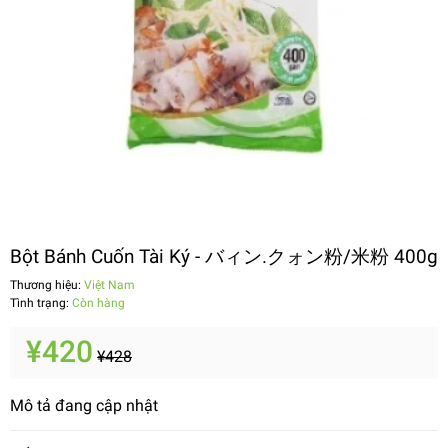
Bột Bánh Cuốn Tài Ký - バィン.クォン粉/米粉 400g
Thương hiệu:
Việt Nam
Tình trạng:
Còn hàng
¥420
¥428
Mô tả đang cập nhật