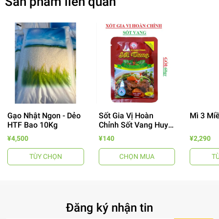
Sản phẩm liên quan
Gạo Nhật Ngon - Dẻo
Sốt Gia Vị Hoàn
Mì 3 Mi
HTF Bao 10Kg
Chỉnh Sốt Vang Huy
- 64%
Tuấn
¥4,500
¥140
¥2,290
TÙY CHỌN
CHỌN MUA
T
Đăng ký nhận tin