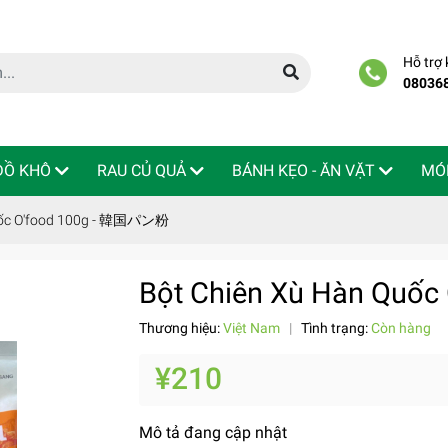
Hỗ trợ
08036
 ĐỒ KHÔ
RAU CỦ QUẢ
BÁNH KẸO - ĂN VẶT
MÓ
uốc O'food 100g - 韓国パン粉
Bột Chiên Xù Hàn Quố
Thương hiệu:
Việt Nam
|
Tình trạng:
Còn hàng
¥210
Mô tả đang cập nhật