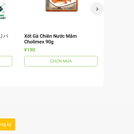
 チリパ
Xốt Gà Chiên Nước Mắm
Mì Omachi 
Cholimex 90g
Chua 12
風煮込みビ
¥190
¥190
CHỌN MUA
ng ký