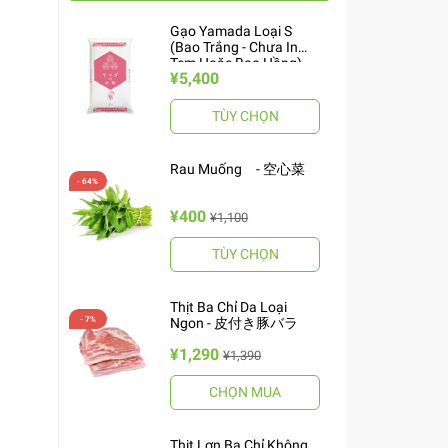
Gạo Yamada Loại S
(Bao Trắng - Chưa In
Tem Hoặc Bao Hồng)
¥5,400
10kg ヤマダお米 S
TÙY CHỌN
Rau Muống - 空心菜
¥400
¥1,100
TÙY CHỌN
Thịt Ba Chỉ Da Loại
Ngon - 皮付き豚バラ
¥1,290
¥1,390
CHỌN MUA
Thịt Lợn Ba Chỉ Không