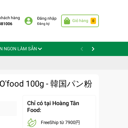
 khách hàng
Đăng nhập
Giỏ hàng
0
881006
Đăng ký
N NGON LÀM SẴN
c O'food 100g - 韓国パン粉
Chỉ có tại Hoàng Tân
Food:
FreeShip từ 7900円