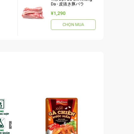
Da - 皮抜き豚バラ
¥1,290
CHỌN MUA