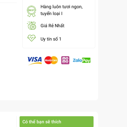
Hàng luôn tươi ngon,
tuyển loại I
Giá Rẻ Nhất
Uy tín số 1
Có thể bạn sẽ thích