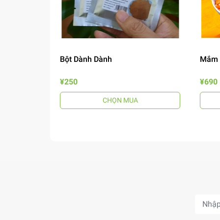
Bột Dành Dành
Mắm 
¥250
¥690
CHỌN MUA