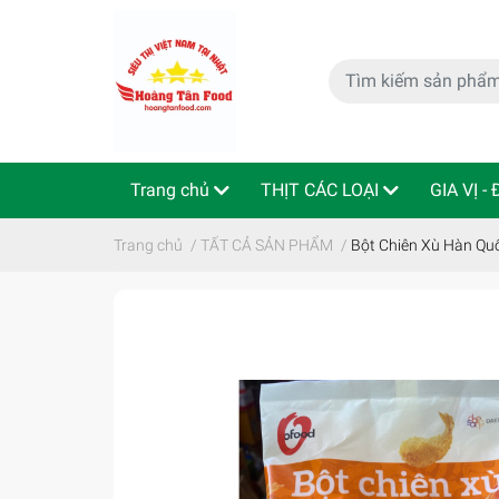
Trang chủ
THỊT CÁC LOẠI
GIA VỊ -
特定商取引法
Indo - ThaiLan
Trang chủ
/
TẤT CẢ SẢN PHẨM
/
Bột Chiên Xù Hàn Q