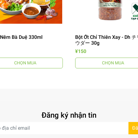
Nêm Bà Duệ 330ml
Bột Ớt Chỉ Thiên Xay - Dh
ウダー 30g
¥150
CHỌN MUA
CHỌN MUA
Đăng ký nhận tin
Đă