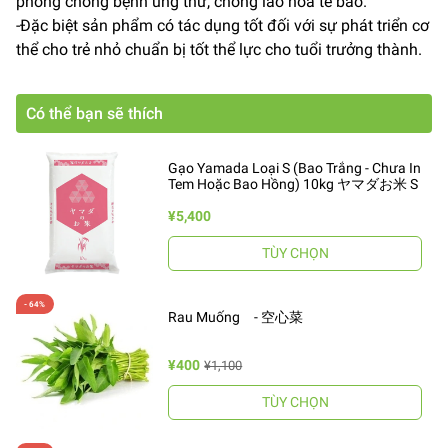
phòng chống bệnh ung thư, chống lão hoá tế bào.
-Đặc biệt sản phẩm có tác dụng tốt đối với sự phát triển cơ
thể cho trẻ nhỏ chuẩn bị tốt thể lực cho tuổi trưởng thành.
Có thể bạn sẽ thích
Gạo Yamada Loại S (Bao Trắng - Chưa In
Tem Hoặc Bao Hồng) 10kg ヤマダお米 S
¥5,400
TÙY CHỌN
Rau Muống - 空心菜
¥400
¥1,100
TÙY CHỌN