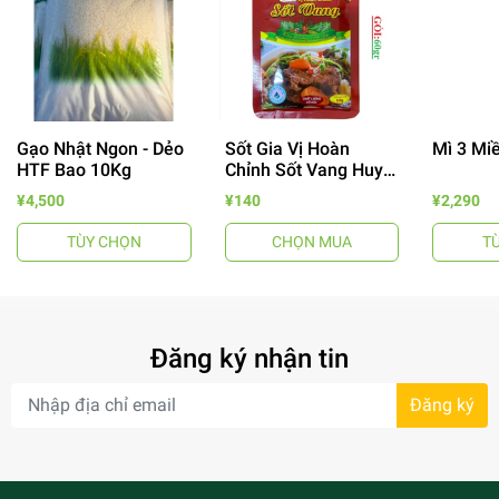
Gạo Nhật Ngon - Dẻo
Sốt Gia Vị Hoàn
Mì 3 Mi
HTF Bao 10Kg
Chỉnh Sốt Vang Huy
Tuấn
¥4,500
¥140
¥2,290
TÙY CHỌN
CHỌN MUA
T
- 64%
Đăng ký nhận tin
Đăng ký