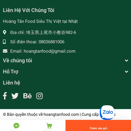
Liên Hệ Với Chúng Tôi
Hoàng Tân Food Siêu Thị Việt tại Nhật
- 7%
Địa chỉ:
埼玉県上尾市小敷谷982-6
Số điện thoại:
08036881006
Email:
hoangtanfood@gmail.com
Về chúng tôi
Hỗ Trợ
Liên hệ
Ruột Gấc Tươi Đông Lạnh - 冷凍ナンバンカラス
ウリ
¥390
undefined
© Bản quyền thuộc về
hoangtanfood.com
| Cung cấp bởi
Sapo
Tiến Hành Thanh Toán
Thêm vào giỏ