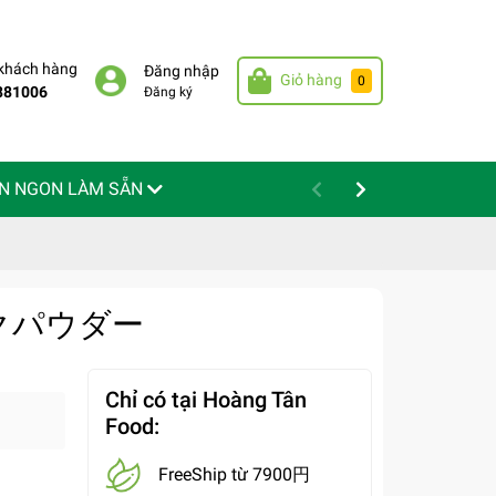
 khách hàng
Đăng nhập
Giỏ hàng
0
881006
Đăng ký
N NGON LÀM SẴN
リックパウダー
Chỉ có tại Hoàng Tân
Food:
FreeShip từ 7900円