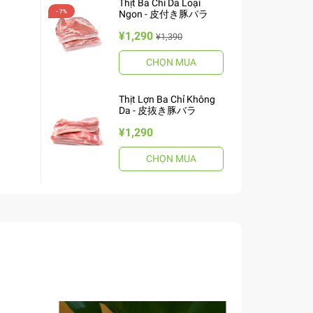
Thịt Ba Chỉ Da Loại
Ngon - 皮付き豚バラ
¥1,290
¥1,390
CHỌN MUA
Thịt Lợn Ba Chỉ Không
Da - 皮抜き豚バラ
¥1,290
CHỌN MUA