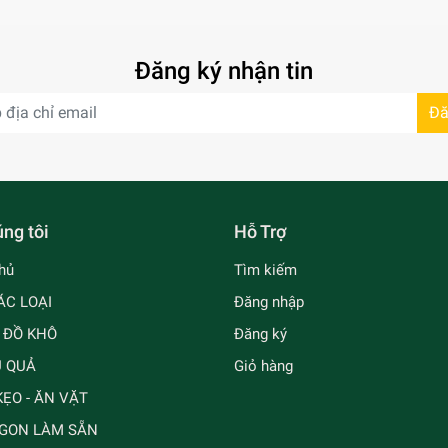
Đăng ký nhận tin
Đă
ng tôi
Hỗ Trợ
hủ
Tìm kiếm
ÁC LOẠI
Đăng nhập
- ĐỒ KHÔ
Đăng ký
Ủ QUẢ
Giỏ hàng
ẸO - ĂN VẶT
GON LÀM SẴN