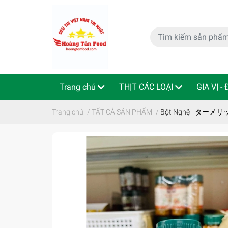
Trang chủ
THỊT CÁC LOẠI
GIA VỊ -
特定商取引法
Indo - ThaiLan
Trang chủ
/
TẤT CẢ SẢN PHẨM
/
Bột Nghệ - ター