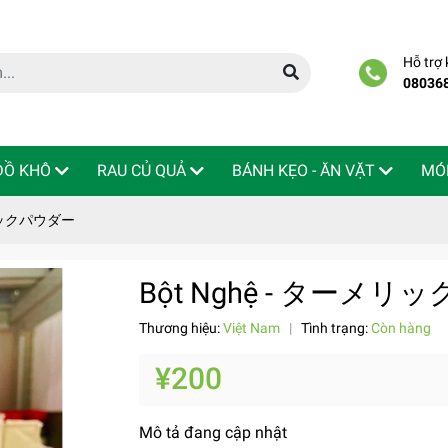
Hỗ trợ
08036
 ĐỒ KHÔ
RAU CỦ QUẢ
BÁNH KẸO - ĂN VẶT
MÓ
メリックパウダー
Bột Nghệ - ターメ
Thương hiệu:
Việt Nam
|
Tình trạng:
Còn hàng
¥200
Mô tả đang cập nhật