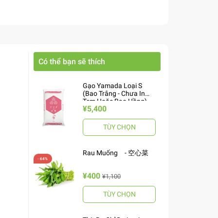
Có thể bạn sẽ thích
Gạo Yamada Loại S
(Bao Trắng - Chưa In
Tem Hoặc Bao Hồng)
¥5,400
10kg ヤマダお米 S
TÙY CHỌN
Rau Muống - 空心菜
¥400
¥1,100
TÙY CHỌN