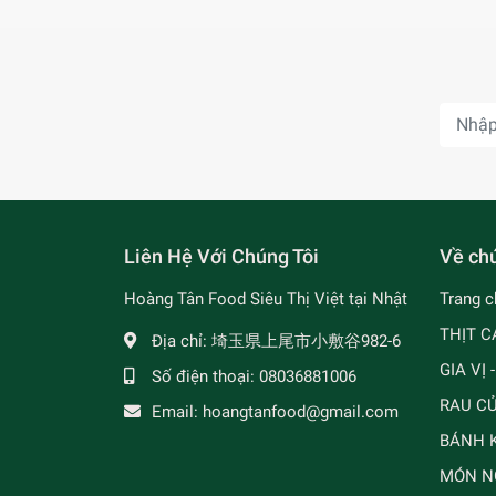
Liên Hệ Với Chúng Tôi
Về chú
Hoàng Tân Food Siêu Thị Việt tại Nhật
Trang c
THỊT C
Địa chỉ:
埼玉県上尾市小敷谷982-6
GIA VỊ 
Số điện thoại:
08036881006
RAU C
Email:
hoangtanfood@gmail.com
BÁNH K
MÓN N