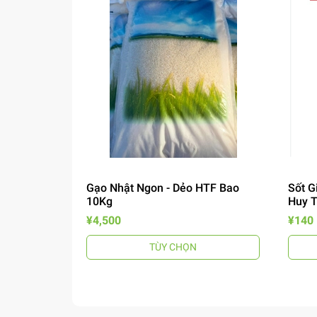
Gạo Nhật Ngon - Dẻo HTF Bao
Sốt G
10Kg
Huy 
¥4,500
¥140
TÙY CHỌN