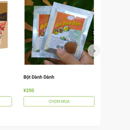
Bột Dành Dành
Mắm Nêm B
¥250
¥690
CHỌN MUA