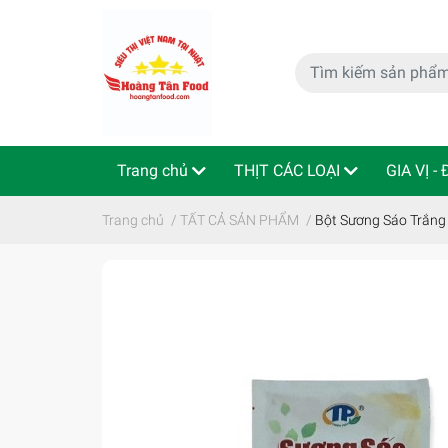
Trang chủ
THỊT CÁC LOẠI
GIA VỊ -
特定商取引法
Indo - ThaiLan
Trang chủ
/
TẤT CẢ SẢN PHẨM
/
Bột Sương Sáo Tr