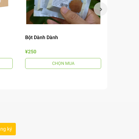
Bột Dành Dành
Mắm Nêm B
¥250
¥690
CHỌN MUA
ng ký