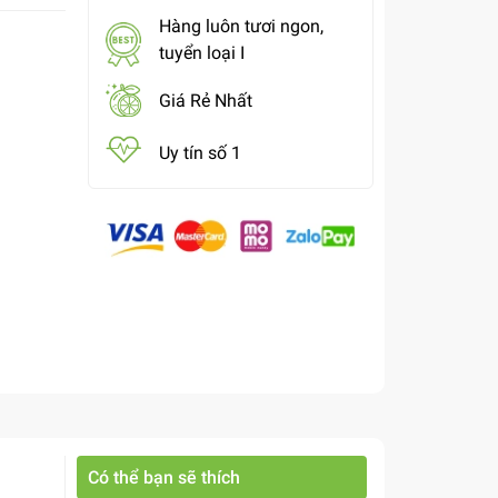
Hàng luôn tươi ngon,
tuyển loại I
Giá Rẻ Nhất
Uy tín số 1
Có thể bạn sẽ thích