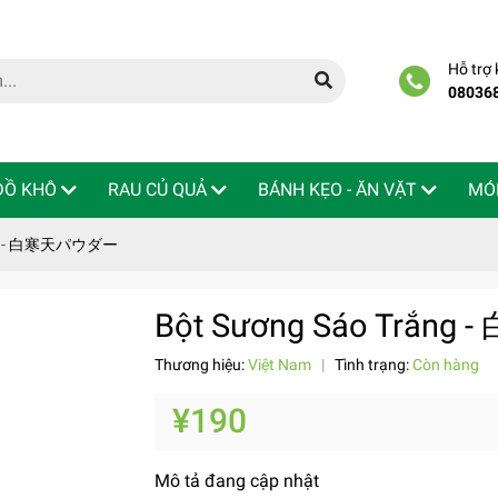
Hỗ trợ
08036
 ĐỒ KHÔ
RAU CỦ QUẢ
BÁNH KẸO - ĂN VẶT
MÓ
ắng - 白寒天パウダー
Bột Sương Sáo Trắ
Thương hiệu:
Việt Nam
|
Tình trạng:
Còn hàng
¥190
Mô tả đang cập nhật