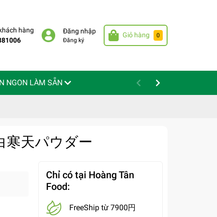
 khách hàng
Đăng nhập
Giỏ hàng
0
881006
Đăng ký
N NGON LÀM SẴN
ng - 白寒天パウダー
Chỉ có tại Hoàng Tân
Food:
FreeShip từ 7900円