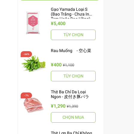
Gạo Yamada Loại S
(Bao Trắng - Chưa In
Tem Hoặc Bao Hồng)
¥5,400
10kg ヤマダお米 S
TÙY CHỌN
Rau Muống - 空心菜
¥400
¥1,100
TÙY CHỌN
Thịt Ba Chỉ Da Loại
Ngon - 皮付き豚バラ
¥1,290
¥1,390
CHỌN MUA
Thịt Lợn Ba Chỉ Không