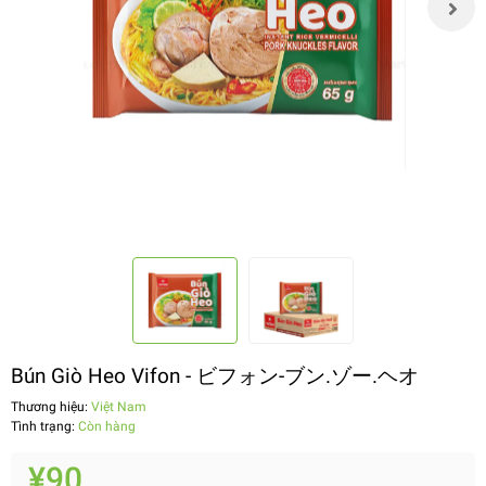
Bún Giò Heo Vifon - ビフォン-ブン.ゾー.ヘオ
Thương hiệu:
Việt Nam
Tình trạng:
Còn hàng
¥90