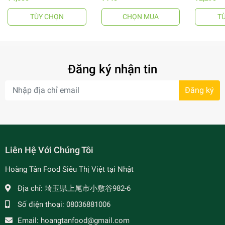
TÙY CHỌN
CHỌN MUA
T
- 64%
Đăng ký nhận tin
Đăng ký
- 7%
Liên Hệ Với Chúng Tôi
Hoàng Tân Food Siêu Thị Việt tại Nhật
Địa chỉ:
埼玉県上尾市小敷谷982-6
Số điện thoại:
08036881006
Email:
hoangtanfood@gmail.com