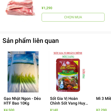
¥1,290
CHỌN MUA
Sản phẩm liên quan
Gạo Nhật Ngon - Dẻo
Sốt Gia Vị Hoàn
Mì 3 Mi
HTF Bao 10Kg
Chỉnh Sốt Vang Huy
Tuấn
¥4,500
¥140
¥2,290