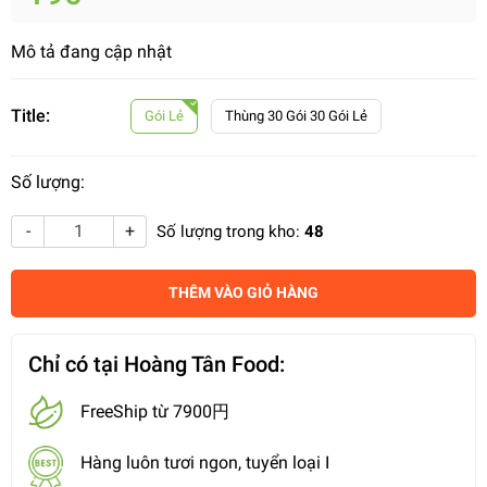
Mô tả đang cập nhật
Title:
Gói Lẻ
Thùng 30 Gói 30 Gói Lẻ
Số lượng:
-
+
Số lượng trong kho:
48
THÊM VÀO GIỎ HÀNG
Chỉ có tại Hoàng Tân Food:
FreeShip từ 7900円
Hàng luôn tươi ngon, tuyển loại I