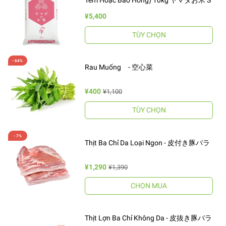
Tem Hoặc Bao Hồng) 10kg ヤマダお米 S
¥5,400
TÙY CHỌN
Rau Muống - 空心菜
¥400
¥1,100
TÙY CHỌN
Thịt Ba Chỉ Da Loại Ngon - 皮付き豚バラ
¥1,290
¥1,390
CHỌN MUA
Thịt Lợn Ba Chỉ Không Da - 皮抜き豚バラ