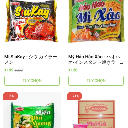
Mì SiuKay - シウ.カイラー
Mỳ Hảo Hảo Xào - ハオハ
メン
オ-インスタント焼きラー
メン
¥199
¥120
¥250
TÙY CHỌN
TÙY CHỌN
- 6%
- 21%