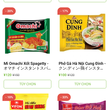
- 20%
- 17%
Mì Omachi Xốt Spagetty -
Phở Gà Hà Nội Cung Đình -
オマチ インスタントスパ
クン.ディン-鶏インスタン
ゲッティ
トフォー
¥120
¥100
¥150
¥120
TÙY CHỌN
TÙY CHỌN
- 10%
- 33%