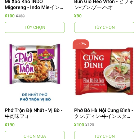
Mì Xào Khô INDO
Bún Giò Heo Vifon - ビフォ
Migoreng - Indo Mieインス
ン-ブン.ゾー.ヘオ
タントラーメン
¥100
¥90
¥150
TÙY CHỌN
TÙY CHỌN
- 17%
Phở Trộn Đệ Nhất - Vị Bò -
Phở Bò Hà Nội Cung Đình -
牛肉味フォー
クン.ディン-牛インスタン
トフォー
¥190
¥100
¥120
CHỌN MUA
TÙY CHỌN