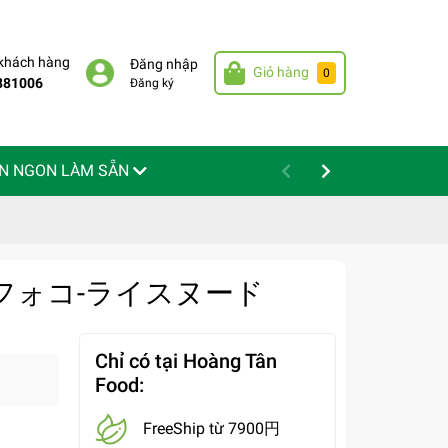
 khách hàng
Đăng nhập
Giỏ hàng
0
881006
Đăng ký
N NGON LÀM SẴN
- シャフォコ-ライスヌード
Chỉ có tại Hoàng Tân
Food:
FreeShip từ 7900円