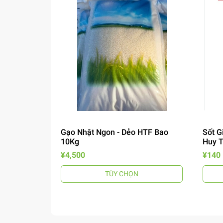
Gạo Nhật Ngon - Dẻo HTF Bao
Sốt G
10Kg
Huy 
¥4,500
¥140
TÙY CHỌN