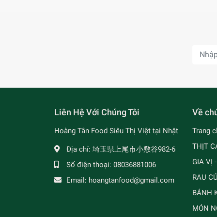
Liên Hệ Với Chúng Tôi
Về chú
Hoàng Tân Food Siêu Thị Việt tại Nhật
Trang c
THỊT C
Địa chỉ:
埼玉県上尾市小敷谷982-6
GIA VỊ 
Số điện thoại:
08036881006
RAU C
Email:
hoangtanfood@gmail.com
BÁNH K
MÓN N