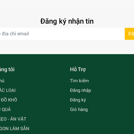
Đăng ký nhận tin
Đă
ng tôi
Hỗ Trợ
hủ
Tìm kiếm
ÁC LOẠI
Đăng nhập
- ĐỒ KHÔ
Đăng ký
Ủ QUẢ
Giỏ hàng
ẸO - ĂN VẶT
GON LÀM SẴN