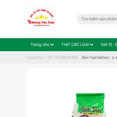
Trang chủ
THỊT CÁC LOẠI
GIA VỊ -
特定商取引法
Indo - ThaiLan
Trang chủ
/
TẤT CẢ SẢN PHẨM
/
Bún Tươi Safoc