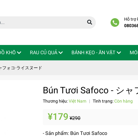
Hỗ trợ
08036
 ĐỒ KHÔ
RAU CỦ QUẢ
BÁNH KẸO - ĂN VẶT
MÓ
o - シャフォコ-ライスヌード
Bún Tươi Safoco 
Thương hiệu:
Việt Nam
|
Tình trạng:
Còn hàng
¥179
¥290
- Sản phẩm: Bún Tươi Safoco