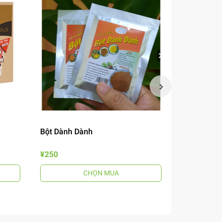
Bột Dành Dành
Mắm Nêm B
¥250
¥690
CHỌN MUA