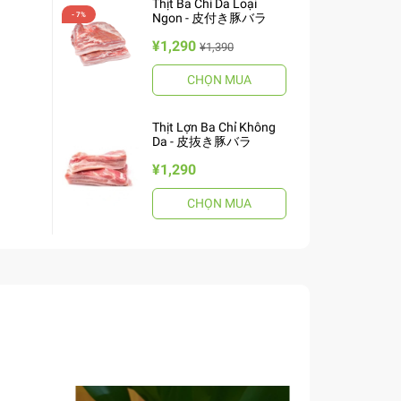
Thịt Ba Chỉ Da Loại
Ngon - 皮付き豚バラ
¥1,290
¥1,390
CHỌN MUA
Thịt Lợn Ba Chỉ Không
Da - 皮抜き豚バラ
¥1,290
CHỌN MUA