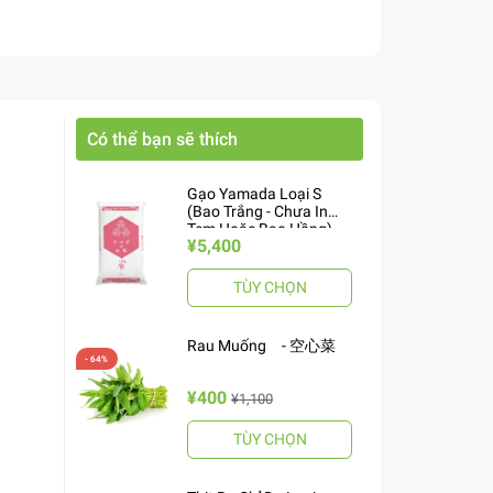
Có thể bạn sẽ thích
Gạo Yamada Loại S
(Bao Trắng - Chưa In
Tem Hoặc Bao Hồng)
¥5,400
10kg ヤマダお米 S
TÙY CHỌN
Rau Muống - 空心菜
¥400
¥1,100
TÙY CHỌN