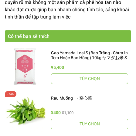
quyến rũ mà không một sản phẩm cà phê hòa tan nào
khác đạt được giúp bạn nhanh chóng tỉnh táo, sảng khoái
tinh thần để tập trung làm việc.
Có thể bạn sẽ thích
Gạo Yamada Loại S (Bao Trắng - Chưa In
Tem Hoặc Bao Hồng) 10kg ヤマダお米 S
¥5,400
TÙY CHỌN
Rau Muống - 空心菜
¥400
¥1,100
TÙY CHỌN