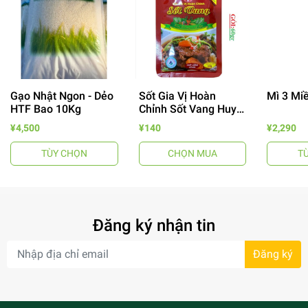
Gạo Nhật Ngon - Dẻo
Sốt Gia Vị Hoàn
Mì 3 Mi
HTF Bao 10Kg
Chỉnh Sốt Vang Huy
Tuấn
¥4,500
¥140
¥2,290
TÙY CHỌN
CHỌN MUA
T
- 64%
Đăng ký nhận tin
Đăng ký