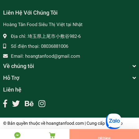
Liên Hệ Với Chúng Tôi
Hoàng Tân Food Siêu Thị Việt tại Nhật
- 34%
Địa chỉ:
埼玉県上尾市小敷谷982-6
Số điện thoại:
08036881006
Email:
hoangtanfood@gmail.com
Về chúng tôi
Hỗ Trợ
Liên hệ
Cà Phê G7 Sữa - インスタントミルクコーヒー
- 7%
¥550
undefined
© Bản quyền thuộc về
hoangtanfood.com
| Cung cấp bởi
Sapo
Tiến Hành Thanh Toán
Hết hàng