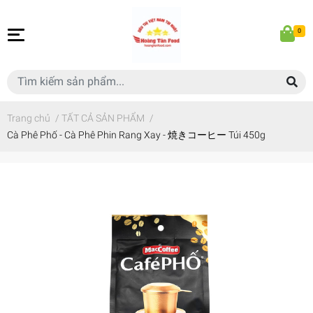
0
Trang chủ
/
TẤT CẢ SẢN PHẨM
/
Cà Phê Phố - Cà Phê Phin Rang Xay - 焼きコーヒー Túi 450g