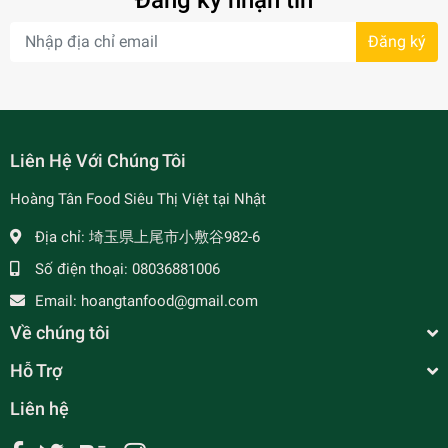
Đăng ký nhận tin
Đăng ký
- 34%
Liên Hệ Với Chúng Tôi
Hoàng Tân Food Siêu Thị Việt tại Nhật
Địa chỉ:
埼玉県上尾市小敷谷982-6
Số điện thoại:
08036881006
- 7%
Email:
hoangtanfood@gmail.com
Về chúng tôi
Hỗ Trợ
Liên hệ
Cà Phê Phố - Cà Phê Phin Rang Xay - 焼きコーヒ
ー Túi 450g