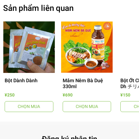
Sản phẩm liên quan
Bột Dành Dành
Mắm Nêm Bà Duệ
Bột Ớt C
330ml
Dh チリ
- 64%
¥250
¥690
¥150
CHỌN MUA
CHỌN MUA
C