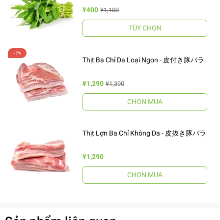
¥400
¥1,100
TÙY CHỌN
Thịt Ba Chỉ Da Loại Ngon - 皮付き豚バラ
¥1,290
¥1,390
CHỌN MUA
Thịt Lợn Ba Chỉ Không Da - 皮抜き豚バラ
¥1,290
CHỌN MUA