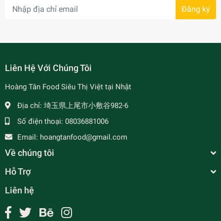
Đăng ký
- 7%
Liên Hệ Với Chúng Tôi
Hoàng Tân Food Siêu Thị Việt tại Nhật
Địa chỉ:
埼玉県上尾市小敷谷982-6
Số điện thoại:
08036881006
Email:
hoangtanfood@gmail.com
Về chúng tôi
Hỗ Trợ
Liên hệ
Cá Thu Nướng Than Hoa - 焼きマグロ
¥1,590
undefined