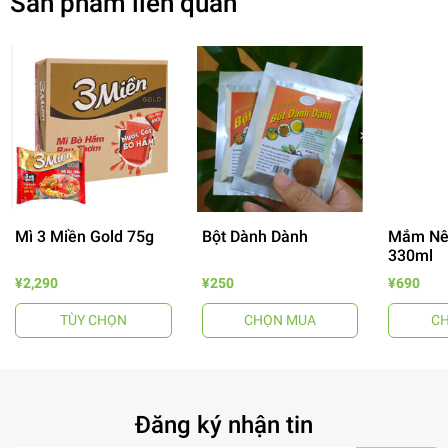
Sản phẩm liên quan
Mì 3 Miền Gold 75g
Bột Dành Dành
Mắm Nê
330ml
- 64%
¥2,290
¥250
¥690
TÙY CHỌN
CHỌN MUA
C
Đăng ký nhận tin