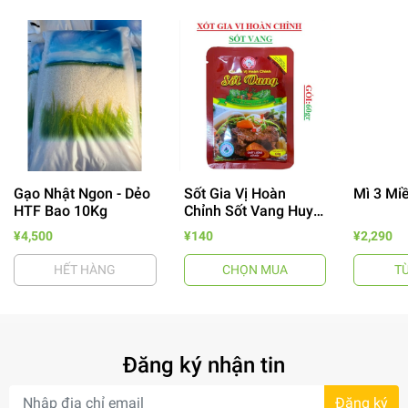
Gạo Nhật Ngon - Dẻo
Sốt Gia Vị Hoàn
Mì 3 Mi
- 64%
HTF Bao 10Kg
Chỉnh Sốt Vang Huy
Tuấn
¥4,500
¥140
¥2,290
HẾT HÀNG
CHỌN MUA
T
Đăng ký nhận tin
- 7%
Đăng ký