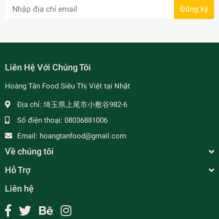
Đăng ký
- 7%
Liên Hệ Với Chúng Tôi
Hoàng Tân Food Siêu Thị Việt tại Nhật
Địa chỉ:
埼玉県上尾市小敷谷982-6
Số điện thoại:
08036881006
Email:
hoangtanfood@gmail.com
Về chúng tôi
Hỗ Trợ
Liên hệ
Chả Cốm Ngon - ハノイ特産-若もち米入りつみれ
¥1,320
undefined