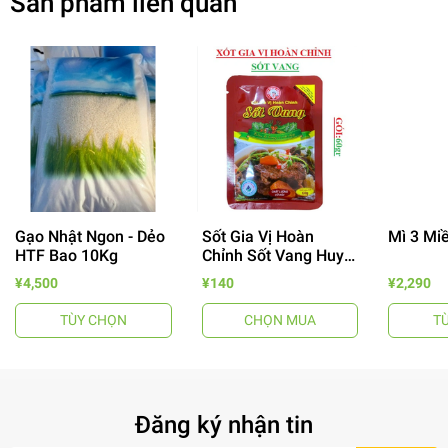
Sản phẩm liên quan
Gạo Nhật Ngon - Dẻo
Sốt Gia Vị Hoàn
Mì 3 Mi
HTF Bao 10Kg
Chỉnh Sốt Vang Huy
- 64%
Tuấn
¥4,500
¥140
¥2,290
TÙY CHỌN
CHỌN MUA
T
Đăng ký nhận tin