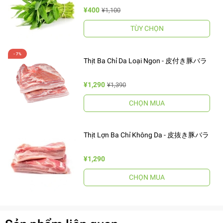
¥400
¥1,100
TÙY CHỌN
Thịt Ba Chỉ Da Loại Ngon - 皮付き豚バラ
¥1,290
¥1,390
CHỌN MUA
Thịt Lợn Ba Chỉ Không Da - 皮抜き豚バラ
¥1,290
CHỌN MUA