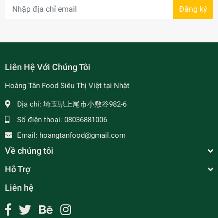
Đăng ký
- 34%
Liên Hệ Với Chúng Tôi
Hoàng Tân Food Siêu Thị Việt tại Nhật
Địa chỉ:
埼玉県上尾市小敷谷982-6
- 7%
Số điện thoại:
08036881006
Email:
hoangtanfood@gmail.com
Về chúng tôi
Hỗ Trợ
Liên hệ
Chả Lụa Đậu Hũ Chay 250g 精進料理チャ.ルアー
¥790
undefined