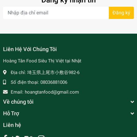
Đăng ký nhận tin
Đăng ký
- 7%
Liên Hệ Với Chúng Tôi
Hoàng Tân Food Siêu Thị Việt tại Nhật
Địa chỉ:
埼玉県上尾市小敷谷982-6
Số điện thoại:
08036881006
Email:
hoangtanfood@gmail.com
Về chúng tôi
Hỗ Trợ
Liên hệ
Hạt Thốt Nốt Rim - Palm Nut In Syrup - Màu Xanh
Lá 340g