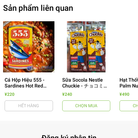
Sản phẩm liên quan
Cá Hộp Hiệu 555 -
Sữa Socola Nestle
Hạt Thốt
Sardines Hot Red
Chuckie - チョコミル
Palm Nut
- 64%
155g
ク 250ml
Màu Xan
¥220
¥240
¥490
HẾT HÀNG
CHỌN MUA
C