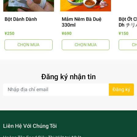
Bột Dành Dành
Mắm Nêm Bà Duệ
Bột Ớt C
330ml
Dh チリ
¥250
¥690
¥150
CHỌN MUA
CHỌN MUA
C
- 64%
Đăng ký nhận tin
Đăng ký
Liên Hệ Với Chúng Tôi
- 34%