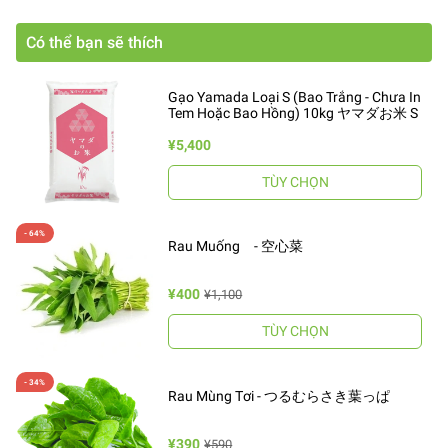
Có thể bạn sẽ thích
Gạo Yamada Loại S (Bao Trắng - Chưa In
Tem Hoặc Bao Hồng) 10kg ヤマダお米 S
¥5,400
TÙY CHỌN
Rau Muống - 空心菜
¥400
¥1,100
TÙY CHỌN
Rau Mùng Tơi - つるむらさき葉っぱ
¥390
¥590