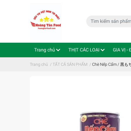
Trang chủ
THỊT CÁC LOẠI
GIA VỊ -
特定商取引法
Indo - ThaiLan
Trang chủ
/
TẤT CẢ SẢN PHẨM
/
Chè Nếp Cẩm / 