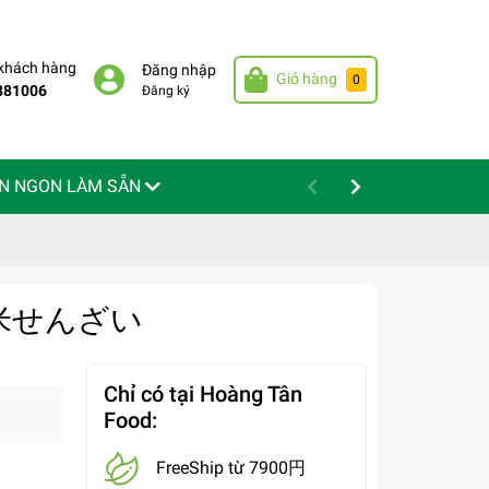
 khách hàng
Đăng nhập
Giỏ hàng
0
881006
Đăng ký
N NGON LÀM SẴN
もち米せんざい
Chỉ có tại Hoàng Tân
Food:
FreeShip từ 7900円