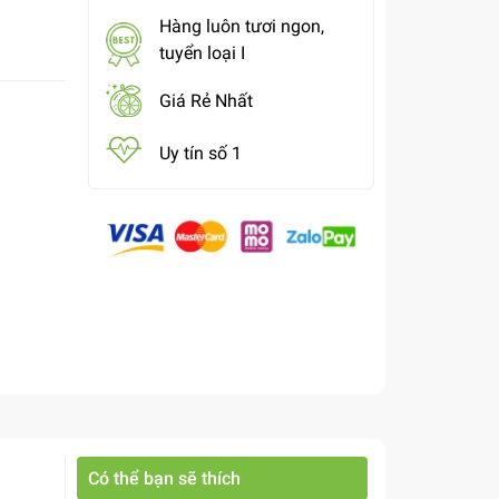
Hàng luôn tươi ngon,
tuyển loại I
Giá Rẻ Nhất
Uy tín số 1
Có thể bạn sẽ thích