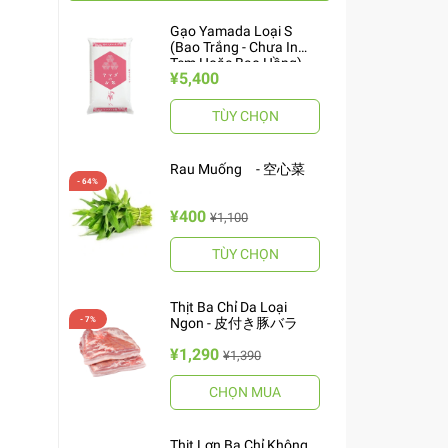
Gạo Yamada Loại S
(Bao Trắng - Chưa In
Tem Hoặc Bao Hồng)
¥5,400
10kg ヤマダお米 S
TÙY CHỌN
Rau Muống - 空心菜
¥400
¥1,100
TÙY CHỌN
Thịt Ba Chỉ Da Loại
Ngon - 皮付き豚バラ
¥1,290
¥1,390
CHỌN MUA
Thịt Lợn Ba Chỉ Không