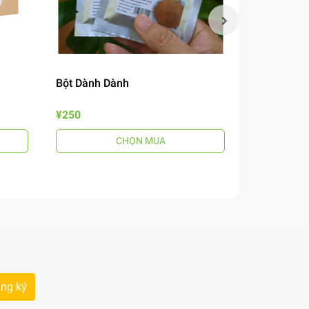
Bột Dành Dành
Mắm Nêm B
¥250
¥690
CHỌN MUA
ng ký