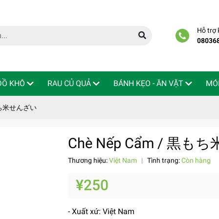
Hỗ trợ
08036
 ĐỒ KHÔ
RAU CỦ QUẢ
BÁNH KẸO - ĂN VẶT
MÓ
黒もち米せんざい
Chè Nếp Cẩm / 黒
Thương hiệu:
Việt Nam
|
Tình trạng:
Còn hàng
¥250
- Xuất xứ: Việt Nam