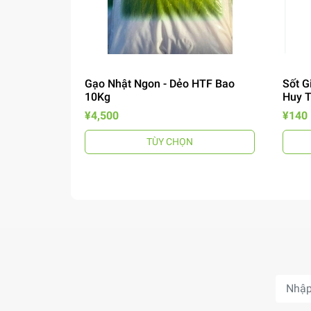
Gạo Nhật Ngon - Dẻo HTF Bao
Sốt G
10Kg
Huy 
¥4,500
¥140
TÙY CHỌN