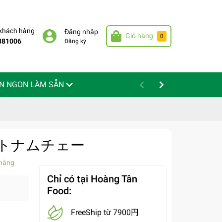
 khách hàng
Đăng nhập
Giỏ hàng
0
881006
Đăng ký
N NGON LÀM SẴN
 - ベトナムチェー
hàng
Chỉ có tại Hoàng Tân
Food:
FreeShip từ 7900円