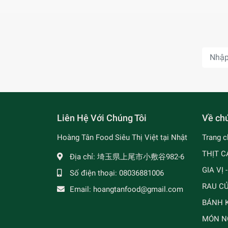
Liên Hệ Với Chúng Tôi
Về chú
Hoàng Tân Food Siêu Thị Việt tại Nhật
Trang c
THỊT C
Địa chỉ:
埼玉県上尾市小敷谷982-6
GIA VỊ 
Số điện thoại:
08036881006
RAU C
Email:
hoangtanfood@gmail.com
BÁNH K
MÓN N