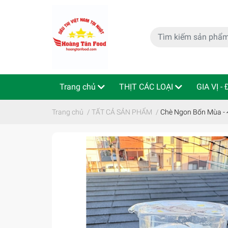
Trang chủ
THỊT CÁC LOẠI
GIA VỊ -
特定商取引法
Indo - ThaiLan
Trang chủ
/
TẤT CẢ SẢN PHẨM
/
Chè Ngon Bốn Mù