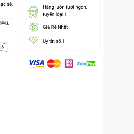
ạc sẽ.
Hàng luôn tươi ngon,
tuyển loại I
n 里芋味
Giá Rẻ Nhất
Uy tín số 1
Đỗ