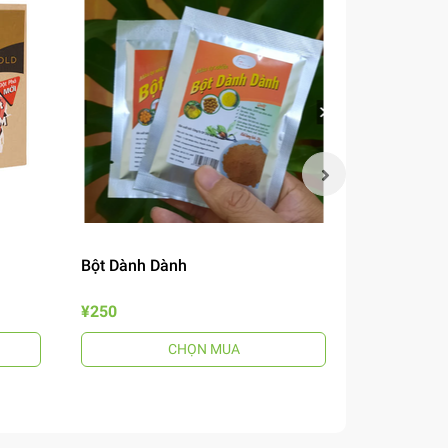
Bột Dành Dành
Mắm Nêm B
¥250
¥690
CHỌN MUA