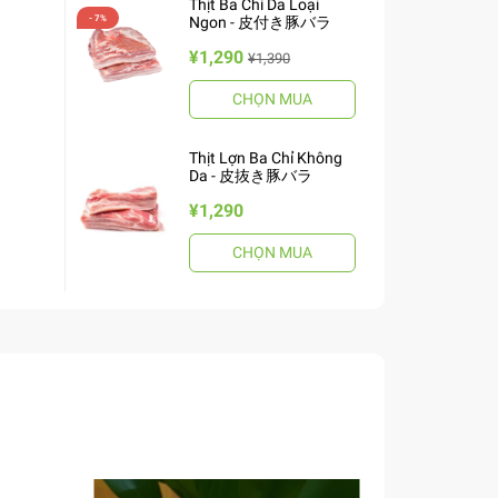
Thịt Ba Chỉ Da Loại
Ngon - 皮付き豚バラ
¥1,290
¥1,390
CHỌN MUA
Thịt Lợn Ba Chỉ Không
Da - 皮抜き豚バラ
¥1,290
CHỌN MUA