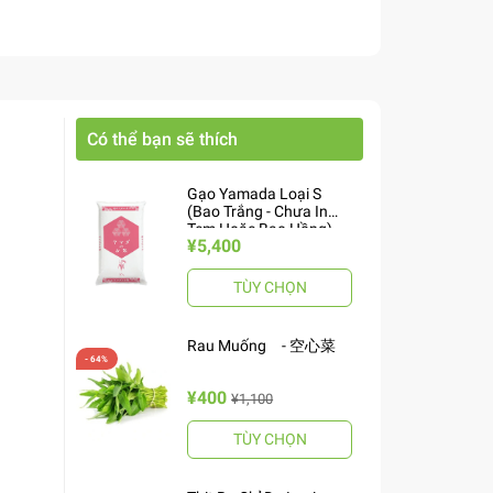
Có thể bạn sẽ thích
Gạo Yamada Loại S
(Bao Trắng - Chưa In
Tem Hoặc Bao Hồng)
¥5,400
10kg ヤマダお米 S
TÙY CHỌN
Rau Muống - 空心菜
¥400
¥1,100
TÙY CHỌN