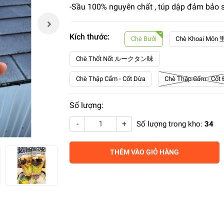
-Sầu 100% nguyên chất , túp dập đảm bảo s
Kích thước:
Chè Bưởi
Chè Khoai Mô
Chè Thốt Nốt ルークタン味
Chè Thập Cẩm - Cốt Dừa
Chè Thập Cẩm - Cốt 
Số lượng:
-
+
Số lượng trong kho:
34
THÊM VÀO GIỎ HÀNG