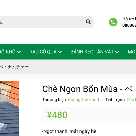
Hỗ trợ
08036
 ĐỒ KHÔ
RAU CỦ QUẢ
BÁNH KẸO - ĂN VẶT
MÓ
a - ベトナムチェー
Chè Ngon Bốn Mùa
Thương hiệu:
Hoàng Tân Food
|
Tình trạng:
Còn 
¥480
-Ngọt thanh ,mát ngày hè