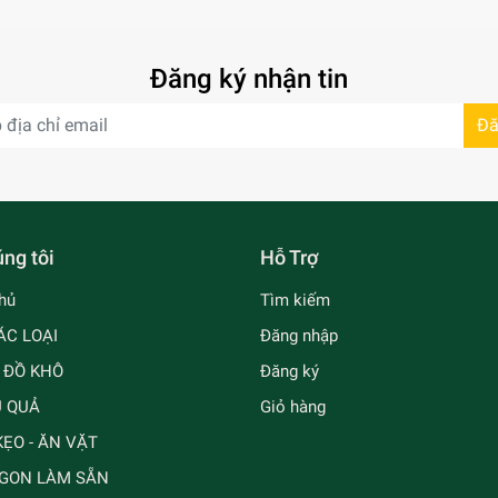
Đăng ký nhận tin
Đă
ng tôi
Hỗ Trợ
hủ
Tìm kiếm
ÁC LOẠI
Đăng nhập
- ĐỒ KHÔ
Đăng ký
Ủ QUẢ
Giỏ hàng
ẸO - ĂN VẶT
GON LÀM SẴN