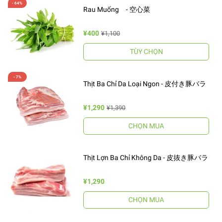
Rau Muống - 空心菜
¥400
¥1,100
TÙY CHỌN
Thịt Ba Chỉ Da Loại Ngon - 皮付き豚バラ
¥1,290
¥1,390
CHỌN MUA
Thịt Lợn Ba Chỉ Không Da - 皮抜き豚バラ
¥1,290
CHỌN MUA