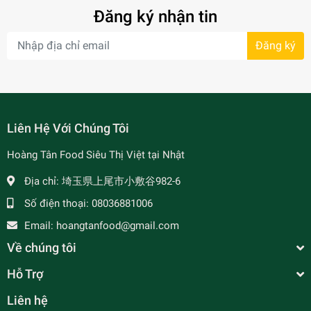
Đăng ký nhận tin
Đăng ký
- 7%
Liên Hệ Với Chúng Tôi
Hoàng Tân Food Siêu Thị Việt tại Nhật
Địa chỉ:
埼玉県上尾市小敷谷982-6
Số điện thoại:
08036881006
Email:
hoangtanfood@gmail.com
Về chúng tôi
Hỗ Trợ
Liên hệ
Chim Cút Đã Làm Sạch - Không Đầu Không Chân