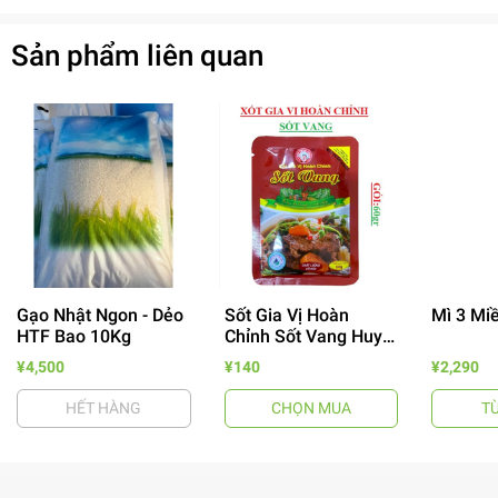
Sản phẩm liên quan
Gạo Nhật Ngon - Dẻo
Sốt Gia Vị Hoàn
Mì 3 Mi
HTF Bao 10Kg
Chỉnh Sốt Vang Huy
Tuấn
- 64%
¥4,500
¥140
¥2,290
HẾT HÀNG
CHỌN MUA
T