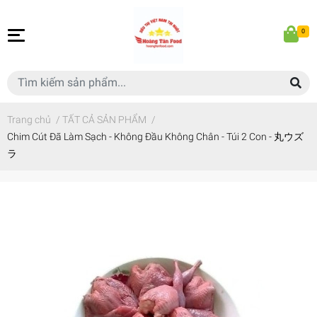
0
Trang chủ
/
TẤT CẢ SẢN PHẨM
/
Chim Cút Đã Làm Sạch - Không Đầu Không Chân - Túi 2 Con - 丸ウズ
ラ