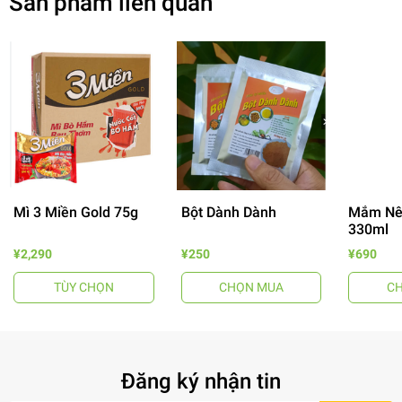
Sản phẩm liên quan
Mì 3 Miền Gold 75g
Bột Dành Dành
Mắm Nê
330ml
- 64%
¥2,290
¥250
¥690
TÙY CHỌN
CHỌN MUA
C
Đăng ký nhận tin