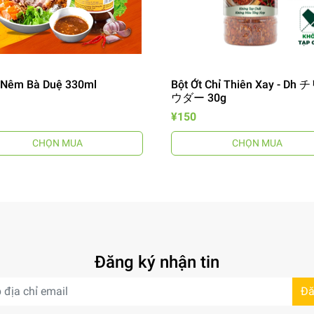
Nêm Bà Duệ 330ml
Bột Ớt Chỉ Thiên Xay - Dh
ウダー 30g
¥150
CHỌN MUA
CHỌN MUA
Đăng ký nhận tin
Đă