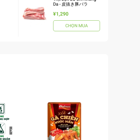
Da - 皮抜き豚バラ
¥1,290
CHỌN MUA