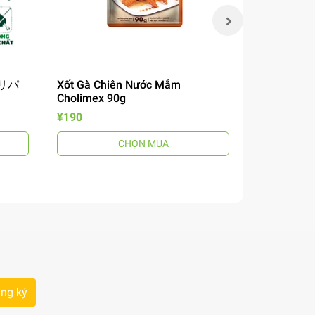
 チリパ
Xốt Gà Chiên Nước Mắm
Mì Omachi 
Cholimex 90g
Chua 12
風煮込みビ
¥190
¥190
CHỌN MUA
ng ký