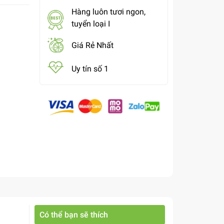
Hàng luôn tươi ngon,
tuyển loại I
Giá Rẻ Nhất
Uy tín số 1
Có thể bạn sẽ thích