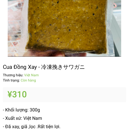
Cua Đồng Xay - 冷凍挽きサワガニ
Thương hiệu:
Việt Nam
Tình trạng:
Còn hàng
¥310
- Khối lượng: 300g
- Xuất xứ: Việt Nam
- Đã xay, giã ,lọc .Rất tiện lợi.