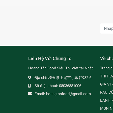
Liên Hệ Với Chúng Tôi
Về chú
Hoàng Tân Food Siêu Thị Việt tại Nhật
Trang c
THỊT C
Địa chỉ:
埼玉県上尾市小敷谷982-6
GIA VỊ 
Số điện thoại:
08036881006
RAU C
Email:
hoangtanfood@gmail.com
BÁNH K
MÓN N