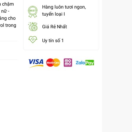
àm chậm
Hàng luôn tươi ngon,
 nữ -
tuyển loại I
áng cho
ol trong
Giá Rẻ Nhất
Uy tín số 1