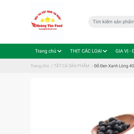
Trang chủ
THỊT CÁC LOẠI
GIA VỊ -
特定商取引法
Indo - ThaiLan
Trang chủ
/
TẤT CẢ SẢN PHẨM
/
Đỗ Đen Xanh Lòng