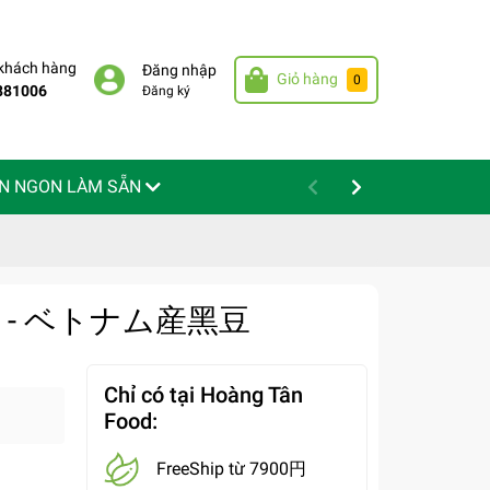
 khách hàng
Đăng nhập
Giỏ hàng
0
881006
Đăng ký
N NGON LÀM SẴN
400g - ベトナム産黑豆
Chỉ có tại Hoàng Tân
Food:
FreeShip từ 7900円