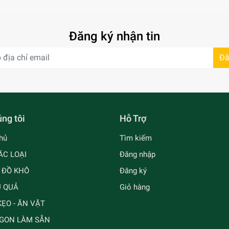
Đăng ký nhận tin
Đă
ng tôi
Hỗ Trợ
hủ
Tìm kiếm
ÁC LOẠI
Đăng nhập
- ĐỒ KHÔ
Đăng ký
Ủ QUẢ
Giỏ hàng
ẸO - ĂN VẶT
GON LÀM SẴN