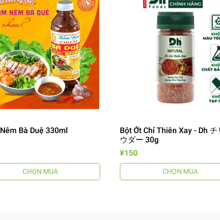
Nêm Bà Duệ 330ml
Bột Ớt Chỉ Thiên Xay - Dh
ウダー 30g
¥150
CHỌN MUA
CHỌN MUA