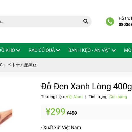
Hỗ trợ
08036
 ĐỒ KHÔ
RAU CỦ QUẢ
BÁNH KẸO - ĂN VẶT
MÓ
 400g - ベトナム産黑豆
Đỗ Đen Xanh Lòng 
Thương hiệu:
Việt Nam
|
Tình trạng:
Còn hàng
¥299
¥450
- Xuất xứ: Việt Nam