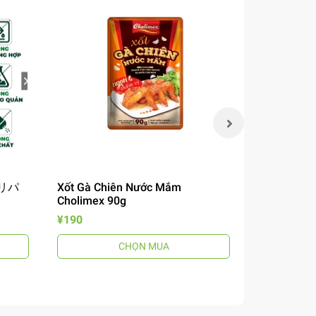
 チリパ
Xốt Gà Chiên Nước Mắm
Mì Omachi 
Cholimex 90g
Chua 12
風煮込みビ
¥190
¥190
CHỌN MUA