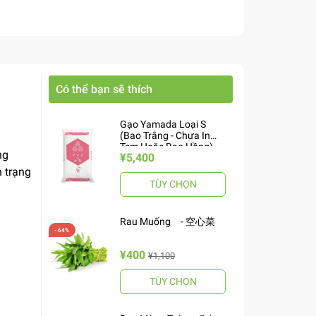
Có thể bạn sẽ thích
Gạo Yamada Loại S
(Bao Trắng - Chưa In
Tem Hoặc Bao Hồng)
ng
¥5,400
10kg ヤマダお米 S
h trạng
TÙY CHỌN
Rau Muống - 空心菜
¥400
¥1,100
TÙY CHỌN