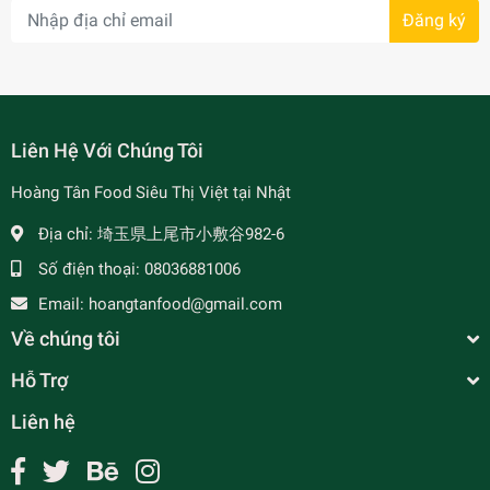
Đăng ký
- 7%
Liên Hệ Với Chúng Tôi
Hoàng Tân Food Siêu Thị Việt tại Nhật
Địa chỉ:
埼玉県上尾市小敷谷982-6
Số điện thoại:
08036881006
Email:
hoangtanfood@gmail.com
Về chúng tôi
Hỗ Trợ
Liên hệ
Dưa Chuột Nếp Việt Nam - ベトナムキュウリ
¥560
undefined