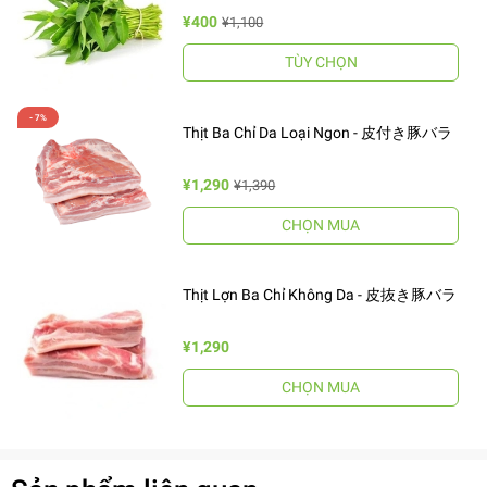
¥400
¥1,100
TÙY CHỌN
Thịt Ba Chỉ Da Loại Ngon - 皮付き豚バラ
¥1,290
¥1,390
CHỌN MUA
Thịt Lợn Ba Chỉ Không Da - 皮抜き豚バラ
¥1,290
CHỌN MUA