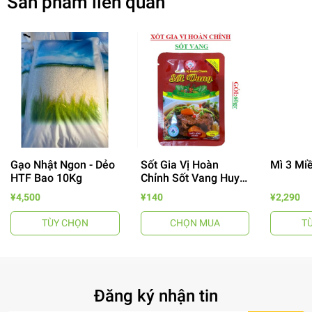
Sản phẩm liên quan
Gạo Nhật Ngon - Dẻo
Sốt Gia Vị Hoàn
Mì 3 Mi
HTF Bao 10Kg
Chỉnh Sốt Vang Huy
- 64%
Tuấn
¥4,500
¥140
¥2,290
TÙY CHỌN
CHỌN MUA
T
Đăng ký nhận tin